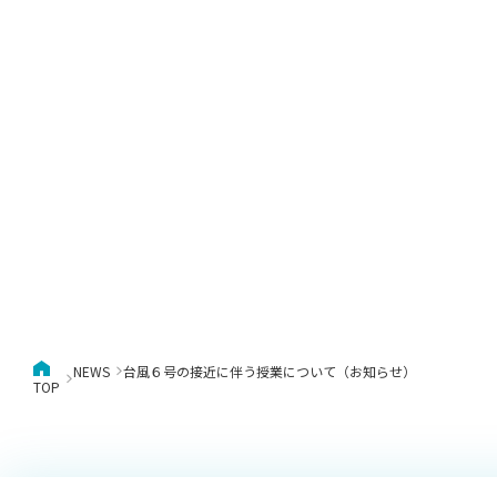
キャンパス案内
日大
総合型選抜
インター
一般
行きたい学科を選べる
新たなタグライン、VIについて
帰国生選抜/外国人留学生選抜
一般
入学者納入金
総合
令和9年度 入学者選抜日程
編入
NEWS
台風６号の接近に伴う授業について（お知らせ）
TOP