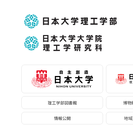
理工学部図書館
博物館
情報公開
地域