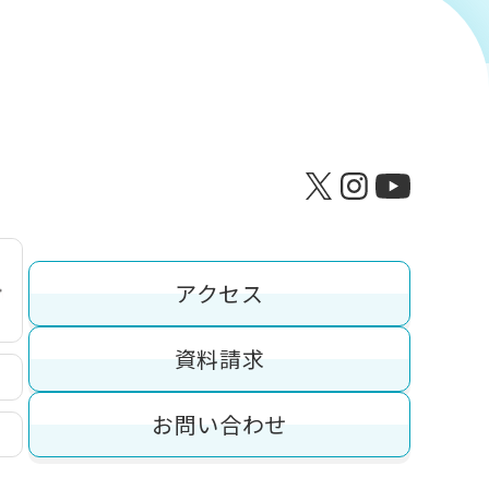
アクセス
資料請求
お問い合わせ