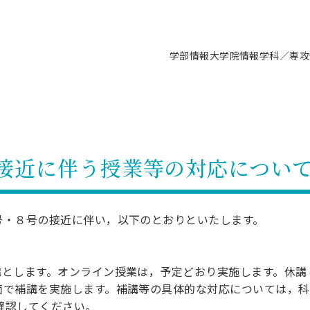
学部情報
大学院情報
学科／専攻
支援情報 ―セミナー・講座・相談等―
について（情報公開）
要
施設案内
キャンパス情報
入試情報・大学院の各種支援制度
学生生活サポート情報
就職支援体制
コーナー
研究上の目的に関する情報
理念
教育研究センター
ーツ施設（船橋校舎）
交通システム工学科／専攻
駿河台キャンパス
入試情報
入試日程
大型構造物試験センター
学生支援室（学生相談窓口）
建築学科／専攻
就職支援体制
推薦型選抜・編入学試験・総合
3卒向け
科の教育研究上の目的
科長メッセージ
ノプレース15
Tギャラリー（駿河台校舎）
船橋キャンパス
社会人大学院制度
募集人数
空気力学研究センター
障がい学生支援
公務員試験対策
抜（募集要項など）
接近に伴う授業等の対応につい
機械工学科／専攻
精密機械工学科／専攻
ャリア形成プログラム
者受入方針（アドミッション・ポ
取得状況
技術資料センター
山セミナーハウス
研究施設
大学院の各種支援制度
出願資格・認定
材料創造研究センター
学生寮・アパート紹介
教員採用試験対策
選抜募集要項
3卒向け
ー）
T MUSEUM）
院進学のススメ
内施設情報
未来博士工房
選考方法
先端材料科学センター
日本大学学生生徒等総合保障
資格・検定
枠選抜
電子工学科／専攻
応用情報工学科／情報科学
ャリア形成プログラム
理工学部の取り組み
ズマ理工学研究施設
号・８号の接近に伴い，以下のとおりといたします。
情報
館
パワーアップセンター（PUC
入学者納入金
環境・防災都市共同研究セン
奨学金制度
キャリアデザインセンタ
ーストピックス
課程
験対策
実習センター
数学科／専攻
地理学専攻
生
情報
募集要項
マイクロ機能デバイス研究セ
保健室
あるご質問
学術交流
試験支援
ます。オンライン授業は，予定どおり実施します。休講
学術交流
過去問題・解答・出題意図
工作技術センター
留学生制度
教育
情報冊子PDF版
試験出願前の相談（受験上の配慮
補講を実施します。補講等の具体的な対応については，科
受験上の配慮等について
交通総合試験路
動
ナビ
を確認してください。