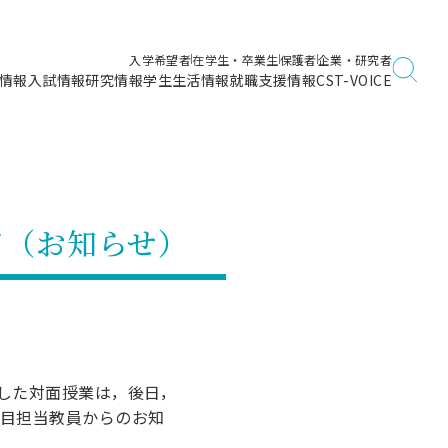
入学希望者
在学生・卒業生
保護者
企業・研究者
情報
入試情報
研究情報
学生生活情報
就職支援情報
CST-VOICE
デジタルガイドブック
海洋建築工学科／専攻
日本大学理工学部ガイド
日大理工に入って良かったこと
電子線利用研究施設
在学・卒業・成績等各種証明書発行
日大理工通信
女子こそサイエンス
量子科学研究所
通学・学割証の発行
て（お知らせ）
理工サーキュラー
航空宇宙工学科／専攻
入試に関するお問い合わせ
健康診断証明書発行（＝保健室）
理工研News
制度
専攻
物質応用化学科／専攻
入試の多彩なポイント
学費
）
ター
ー
創設100周年記念サイト
量子理工学専攻
ンター
問い合わせ
した対面授業は，後日，
目担当教員からのお知