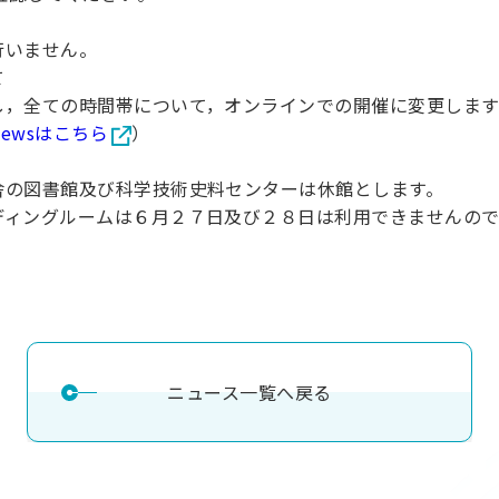
理工学研究所
理工の教育プログラム
ンシップについて
いません。
選抜 N全学統一方式
研究事務課
選抜 A個別方式
て
全ての時間帯について，オンラインでの開催に変更します
型選抜
ewsはこちら
）
学試験（一般）
図書館及び科学技術史料センターは休館とします。
ングルームは６月２７日及び２８日は利用できませんので
ニュース一覧へ戻る