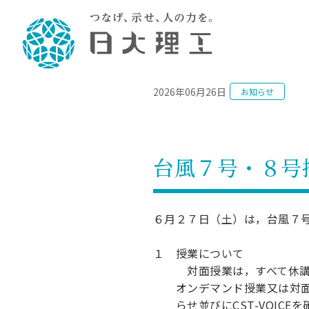
NEWS
2026年06月26日
お知らせ
理工学部概要
大学院・研究情報
学生生活
理工学部学科情報
在学生用就職
教育情報
大学院概
学生生活
理念・教育目標
入学者選抜募集人員
理工学研究所
学生食堂
土木工学科／専攻
個別相談
教育
教育
情報
スポ
学校
理工学部長からのメッセージ
令和8年度 出身校別合格者数
理工学研究所研究ジャーナル
サークル紹介
2028.
各学
研究
テク
CS
型選
台風７号・８号
まちづくり工学科／専攻
就職・キ
沿革
一般選抜 N全学統一方式 第1期
理工学部学術講演会
学部内イベント
入学
学位
科学
八海
一般
2027.
リシ
（CS
理工学部データ
一般選抜 A個別方式
研究者情報
大学
学部
校友
電気工学科／専攻
就職・キ
日本大学
プラ
６月２７日（土）は，台風７
大学組織図
一般選抜 C共通テスト利用方式
日本大学研究情報データベース
教育
図書
ニュ
資格
公務員試
第1期
測量
物理学科／専攻
自己点検・評価
海外からの研究訪問
留学
防災
よく
海外
１ 授業について
教員採用
短期大学部
一般選抜 C共通テスト利用方式
対面授業は，すべて休講とし
地域連携・地域貢献活動
海外
一般
日本大学短期大学部（理工学部併
第2期
就職対策
入学
オンデマンド授業又は対面で
設・船橋校舎）
日本大学大学院 特別講義
FD活
等）
一般選抜 N全学統一方式 第2期
NU就職
らせ並びにCST-VOICE