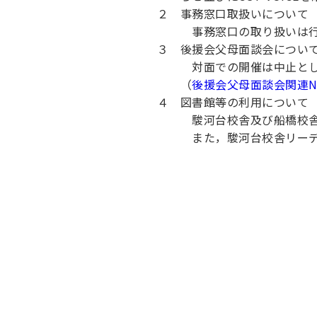
キャンパス案内
２ 事務窓口取扱いについて
日大
総合型選抜
インター
事務窓口の取り扱いは行
一般
行きたい学科を選べる
新たなタグライン、VIについて
帰国生選抜/外国人留学生選抜
一般
３ 後援会父母面談会につい
対面での開催は中止とし，
入学者納入金
総合
（
後援会父母面談会関連N
令和9年度 入学者選抜日程
編入
４ 図書館等の利用について
駿河台校舎及び船橋校舎の
また，駿河台校舎リーディ