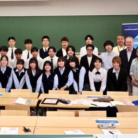
理工学研究所
理工の教育プログラム
ンシップについて
選抜 N全学統一方式
研究事務課
選抜 A個別方式
型選抜
学試験（一般）