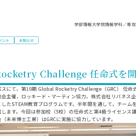
学部情報
大学院情報
学科／専攻
ベント
お知らせ
支援情報 ―セミナー・講座・相談等―
について（情報公開）
要
施設案内
キャンパス情報
入試情報・大学院の各種支援制度
学生生活サポート情報
就職支援体制
コーナー
研究上の目的に関する情報
理念
教育研究センター
ーツ施設（船橋校舎）
交通システム工学科／専攻
駿河台キャンパス
入試情報
入試日程
大型構造物試験センター
学生支援室（学生相談窓口）
建築学科／専攻
就職支援体制
推薦型選抜・編入学試験・総合
3卒向け
科の教育研究上の目的
科長メッセージ
ノプレース15
Tギャラリー（駿河台校舎）
船橋キャンパス
社会人大学院制度
募集人数
空気力学研究センター
障がい学生支援
公務員試験対策
抜（募集要項など）
 Rocketry Challenge 任命
機械工学科／専攻
精密機械工学科／専攻
ャリア形成プログラム
者受入方針（アドミッション・ポ
取得状況
技術資料センター
山セミナーハウス
研究施設
大学院の各種支援制度
出願資格・認定
材料創造研究センター
学生寮・アパート紹介
教員採用試験対策
選抜募集要項
3卒向け
ー）
T MUSEUM）
院進学のススメ
内施設情報
未来博士工房
選考方法
先端材料科学センター
日本大学学生生徒等総合保障
資格・検定
枠選抜
電子工学科／専攻
応用情報工学科／情報科学
第10期 Global Rocketry Challenge（GRC）
ャリア形成プログラム
理工学部の取り組み
ズマ理工学研究施設
ト協会主催，ロッキード・マーティン協力，株式会社リバネス
情報
館
パワーアップセンター（PUC
入学者納入金
環境・防災都市共同研究セン
奨学金制度
キャリアデザインセンタ
ーストピックス
課程
験対策
したSTEAM教育プログラムです。半年間を通して，チーム
実習センター
数学科／専攻
地理学専攻
生
情報
募集要項
マイクロ機能デバイス研究セ
保健室
あるご質問
学術交流
戦します。今回は参加校（5校）の任命式と第4級ライセンス
試験支援
（未来博士工房）はGRCに実施に協力しています。
学術交流
過去問題・解答・出題意図
工作技術センター
留学生制度
教育
情報冊子PDF版
試験出願前の相談（受験上の配慮
受験上の配慮等について
交通総合試験路
動
ナビ