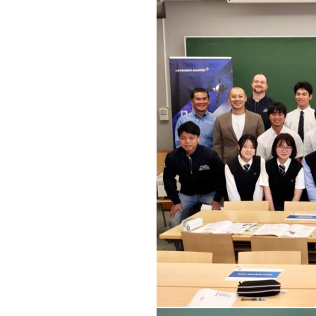
キャンパス案内
日大
総合型選抜
インター
一般
行きたい学科を選べる
新たなタグライン、VIについて
帰国生選抜/外国人留学生選抜
一般
入学者納入金
総合
令和9年度 入学者選抜日程
編入