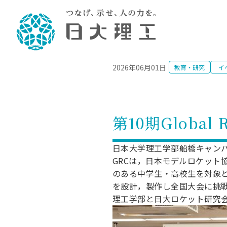
NEWS
2026年06月01日
教育・研究
イ
理工学部概要
大学院・研究情報
学生生活
理工学部学科情報
在学生用就職
教育情報
大学院概
学生生活
理念・教育目標
入学者選抜募集人員
理工学研究所
学生食堂
土木工学科／専攻
個別相談
教育
教育
情報
スポ
学校
理工学部長からのメッセージ
令和8年度 出身校別合格者数
理工学研究所研究ジャーナル
サークル紹介
2028.
各学
研究
テク
CS
型選
第10期Global
まちづくり工学科／専攻
就職・キ
沿革
一般選抜 N全学統一方式 第1期
理工学部学術講演会
学部内イベント
入学
学位
科学
八海
一般
2027.
リシ
（CS
理工学部データ
一般選抜 A個別方式
研究者情報
大学
学部
校友
電気工学科／専攻
日本大学理工学部船橋キャンパスにて，
就職・キ
日本大学
プラ
GRCは，日本モデルロケッ
大学組織図
一般選抜 C共通テスト利用方式
日本大学研究情報データベース
教育
図書
ニュ
資格
公務員試
のある中学生・高校生を対象と
第1期
測量
物理学科／専攻
自己点検・評価
海外からの研究訪問
留学
防災
よく
海外
を設計，製作し全国大会に挑
教員採用
短期大学部
一般選抜 C共通テスト利用方式
理工学部と日大ロケット研究会
地域連携・地域貢献活動
海外
一般
日本大学短期大学部（理工学部併
第2期
就職対策
入学
設・船橋校舎）
日本大学大学院 特別講義
FD活
等）
一般選抜 N全学統一方式 第2期
NU就職