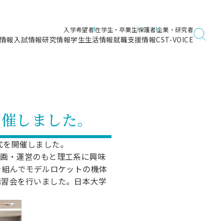
入学希望者
在学生・卒業生
保護者
企業・研究者
情報
入試情報
研究情報
学生生活情報
就職支援情報
CST-VOICE
デジタルガイドブック
海洋建築工学科／専攻
日本大学理工学部ガイド
日大理工に入って良かったこと
電子線利用研究施設
在学・卒業・成績等各種証明書発行
日大理工通信
女子こそサイエンス
量子科学研究所
通学・学割証の発行
式を開催しました。
理工サーキュラー
航空宇宙工学科／専攻
入試に関するお問い合わせ
健康診断証明書発行（＝保健室）
理工研News
制度
専攻
物質応用化学科／専攻
 任命式を開催しました。
入試の多彩なポイント
学費
企画・運営のもと理工系に興味
）
ター
ー
創設100周年記念サイト
を組んでモデルロケットの機体
量子理工学専攻
ンター
問い合わせ
講習会を行いました。日本大学