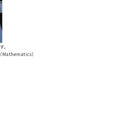
す。
athematics）