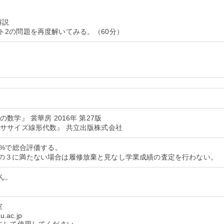
解説
数学』 裳華房 2016年 第27版
クササイズ線形代数』 共立出版株式会社
0%で総合評価する。
ん。
室
u.ac.jp