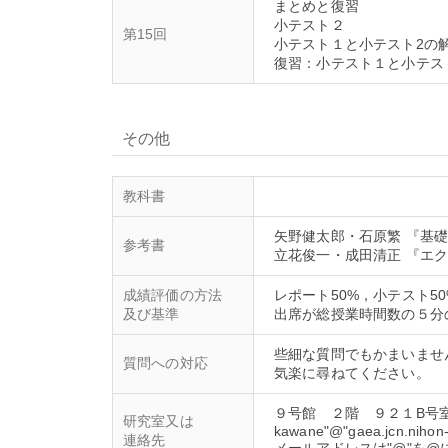
まとめと復習
小テスト２
第15回
小テスト１と小テスト2の
その他
教科書
矢野健太郎・石原繁 『基礎の
参考書
立花俊一・成田清正 『エ
成績評価の方法
レポート50%，小テスト5
及び基準
些細な質問でもかまいませ
質問への対応
９号館 ２階 ９２１B号
研究室又は
kawane"@"gaea.jcn.nihon-
連絡先