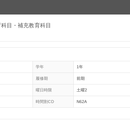
合教育科目・補充教育科目
学年
1年
履修期
前期
曜日時限
土曜2
時間割CD
N62A