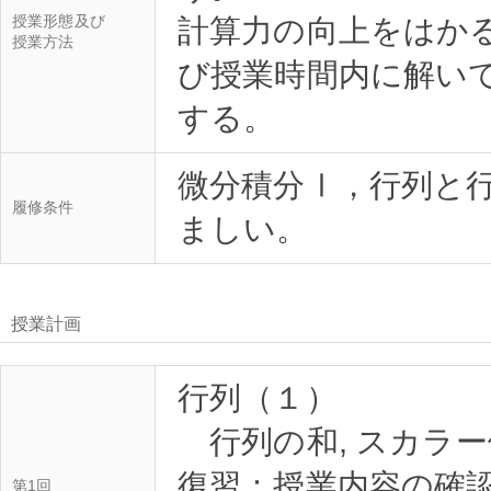
授業形態及び
計算力の向上をはか
授業方法
び授業時間内に解い
微分積分Ⅰ，行列と
履修条件
授業計画
行列（１）
行列の和, スカラー
復習：授業内容の確
第1回