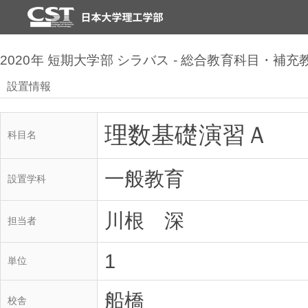
2020年 短期大学部 シラバス - 総合教育科目・補
設置情報
理数基礎演習Ａ
科目名
一般教育
設置学科
川根 深
担当者
1
単位
船橋
校舎