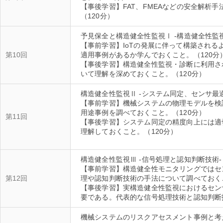
【事後学習】FAT、FMEAなどの安全解析
予見保全と構造健全性監視Ⅰ -構造健全性監
【事前学習】IoTの発展に伴って構築され
第10回
適用事例があるか学んでおくこと。（120分
【事後学習】構造健全性監視・診断に利用さ
構造健全性監視Ⅱ -システム同定、センサ最
【事前学習】機械システムの物理モデルを検
用途事例を調べておくこと。（120分）
第11回
【事後学習】システム同定の精度向上には適
理解しておくこと。（120分）
構造健全性監視Ⅲ -信号処理と認知判断技術-
【事前学習】構造健全性モニタリングではセ
第12回
理や認知判断技術の手法について調べておくこ
【事後学習】実構造健全性監視におけるセン
機械システムのリスクアセスメント事例と考