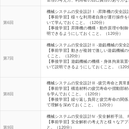
機械システムの安全設計Ⅰ -昇降機の安全設計
【事前学習】様々な利用者自身が運行操作を
第6回
いて学んでおくこと。（120分）
【事後学習】昇降機の機構・動作原理や制御
機械システムの安全設計Ⅱ -遊戯機械の安全
【事前学習】動きが複雑で激しい遊戯機械の
くこと。（120分）
第7回
【事後学習】遊戯機械の機構・身体拘束装置
いて説明できるようにしておくこと。（120
機械システムの安全設計Ⅲ -疲労寿命と異常
【事前学習】構造材料の疲労寿命や摺動部材
第8回
を学んでおくこと。（120分）
【事後学習】繰り返し負荷と疲労寿命の関係
機械システムの安全設計Ⅳ -安全解析手法、
【事前学習】安全解析の考え方と様々なアプ
第9回
と。（120分）