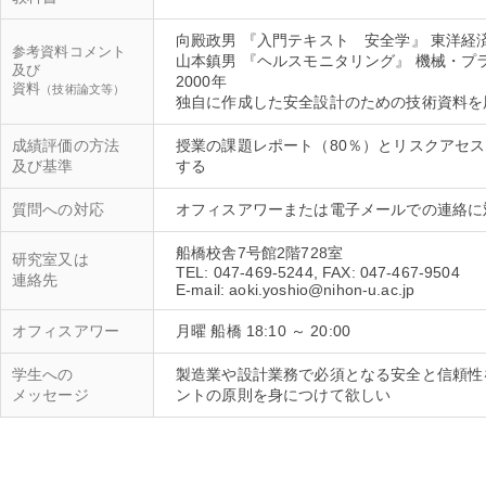
向殿政男 『入門テキスト 安全学』 東洋経済新
参考資料コメント
山本鎮男 『ヘルスモニタリング』 機械・プ
及び
2000年
資料
（技術論文等）
独自に作成した安全設計のための技術資料を
成績評価の方法
授業の課題レポート（80％）とリスクアセ
及び基準
質問への対応
船橋校舎7号館2階728室
研究室又は
TEL: 047-469-5244, FAX: 047-467-9504
連絡先
オフィスアワー
月曜 船橋 18:10 ～ 20:00
学生への
製造業や設計業務で必須となる安全と信頼性
メッセージ