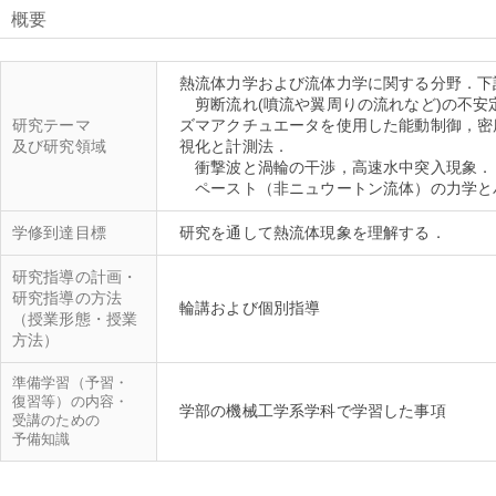
概要
熱流体力学および流体力学に関する分野．下
剪断流れ(噴流や翼周りの流れなど)の不安
研究テーマ
ズマアクチュエータを使用した能動制御，密
及び研究領域
視化と計測法．
衝撃波と渦輪の干渉，高速水中突入現象．
学修到達目標
研究指導の計画・
研究指導の方法
（授業形態・授業
方法）
準備学習（予習・
復習等）の内容・
受講のための
予備知識