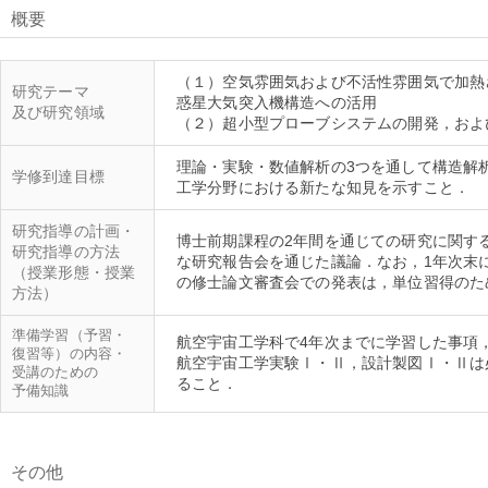
概要
（１）空気雰囲気および不活性雰囲気で加熱
研究テーマ
惑星大気突入機構造への活用
及び研究領域
理論・実験・数値解析の3つを通して構造解
学修到達目標
研究指導の計画・
博士前期課程の2年間を通じての研究に関す
研究指導の方法
な研究報告会を通じた議論．なお，1年次末
（授業形態・授業
方法）
準備学習（予習・
航空宇宙工学科で4年次までに学習した事項
復習等）の内容・
航空宇宙工学実験Ⅰ・Ⅱ，設計製図Ⅰ・Ⅱは
受講のための
予備知識
その他