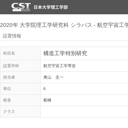
2020年 大学院理工学研究科 シラバス - 航空宇宙工
設置情報
構造工学特別研究
科目名
設置学科
航空宇宙工学専攻
担当者
奥山 圭一
単位
6
校舎
船橋
クラス