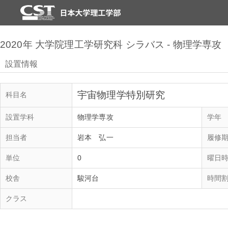
2020年 大学院理工学研究科 シラバス - 物理学専攻
設置情報
宇宙物理学特別研究
科目名
設置学科
物理学専攻
学年
担当者
岩本 弘一
履修
単位
0
曜日
校舎
駿河台
時間割
クラス