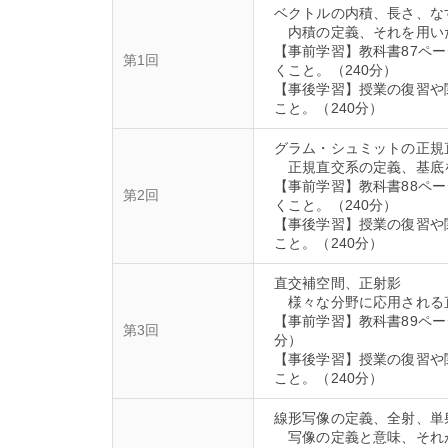
ベクトルの内積、長さ、な
内積の定義、それを用い
【事前学習】教科書87ペ
第1回
くこと。（240分）
【事後学習】授業の復習や
グラム・シュミットの正規
正規直交系の定義、基底
【事前学習】教科書88ペ
第2回
くこと。（240分）
【事後学習】授業の復習や
直交補空間、正射影
様々な分野に応用される
【事前学習】教科書89ペ
第3回
分）
【事後学習】授業の復習や
線形写像の定義、全射、単
写像の定義と意味、それ