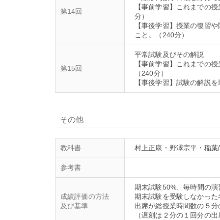
【事前学習】これまでの授
第14回
分）
【事後学習】授業の復習や
平常試験及びその解説
【事前学習】これまでの授
第15回
（240分）
その他
教科書
村上正康・野澤宗平・稲葉尚志
参考書
期末試験50%、毎時間の
成績評価の方法
期末試験を受験しなかった
及び基準
出席が総授業時間数の５分