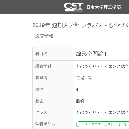
2019年 短期大学部 シラバス - も
設置情報
線形空間論Ⅱ
科目名
設置学科
ものづくり・サイエンス総
担当者
笹尾 哲
単位
4
校舎
船橋
クラス
ものづくり・サイエンス総
学科ポリシー
ディプロマ・ポリシー【DP】