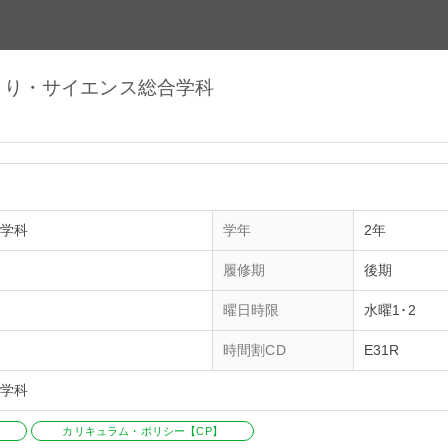
のづくり・サイエンス総合学科
合学科
学年
2年
履修期
後期
曜日時限
水曜1･2
時間割CD
E31R
合学科
カリキュラム・ポリシー【CP】