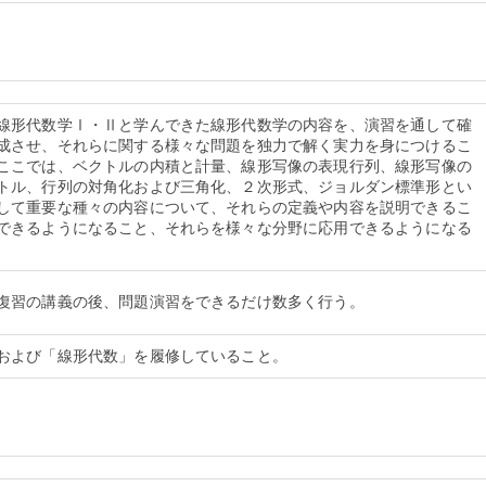
線形代数学Ⅰ・Ⅱと学んできた線形代数学の内容を、演習を通して確
成させ、それらに関する様々な問題を独力で解く実力を身につけるこ
ここでは、ベクトルの内積と計量、線形写像の表現行列、線形写像の
トル、行列の対角化および三角化、２次形式、ジョルダン標準形とい
して重要な種々の内容について、それらの定義や内容を説明できるこ
できるようになること、それらを様々な分野に応用できるようになる