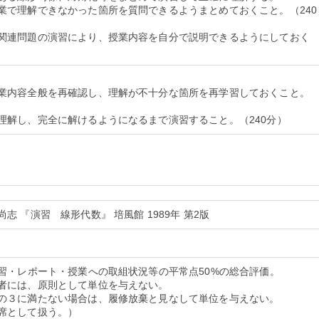
業で理解できなかった箇所を質問できるようまとめておくこと。（240
関連問題の演習により、授業内容を自分で説明できるようにしておく
業内容全般を再確認し、理解が不十分な箇所を再学習しておくこと。
 『演習 線形代数』 培風館 1989年 第2版
演習・レポート・授業への取組状況等の平常点50%の総合評価。
者には、原則として単位を与えない。
の３に満たない場合は、履修放棄と見なして単位を与えない。