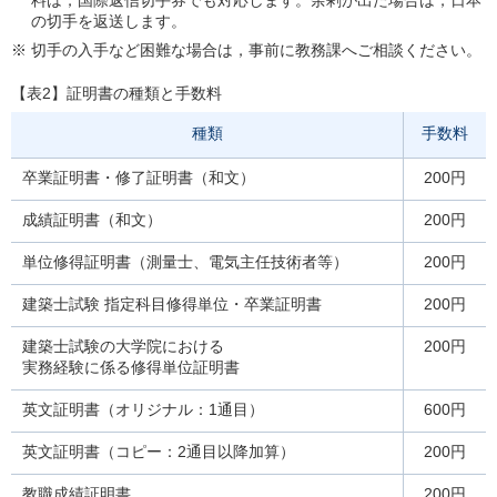
料は，国際返信切手券でも対応します。余剰が出た場合は，日本
の切手を返送します。
※ 切手の入手など困難な場合は，事前に教務課へご相談ください。
【表2】証明書の種類と手数料
種類
手数料
卒業証明書・修了証明書
（和文）
200円
成績証明書
（和文）
200円
単位修得証明書
（測量士、電気主任技術者等）
200円
建築士試験
指定科目修得単位・卒業証明書
200円
建築士試験の大学院における
200円
実務経験に係る修得単位証明書
英文証明書
（オリジナル：1通目）
600円
英文証明書
（コピー：2通目以降加算）
200円
教職成績証明書
200円