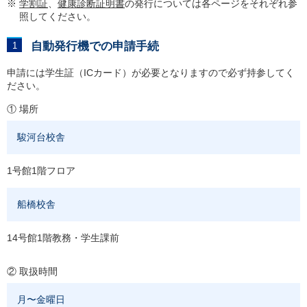
※
学割証
、
健康診断証明書
の発行については各ページをそれぞれ参
照してください。
自動発行機での申請手続
申請には学生証（ICカード）が必要となりますので必ず持参してく
ださい。
① 場所
駿河台校舎
1号館1階フロア
船橋校舎
14号館1階教務・学生課前
② 取扱時間
月〜金曜日