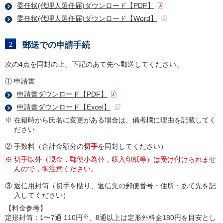
委任状(代理人選任届)ダウンロード【PDF】
委任状(代理人選任届)ダウンロード【Word】
郵送での申請手続
次の4点を同封の上、下記のあて先へ郵送してください。
① 申請書
申請書ダウンロード【PDF】
申請書ダウンロード【Excel】
※ 在籍時から氏名に変更がある場合は、備考欄に理由を記載してく
ださい
② 手数料（合計金額分の
切手
を同封してください）
※ 切手以外（現金，郵便小為替，収入印紙等）は受け付けられませ
んので，御注意ください。
③ 返信用封筒（切手を貼り、返信先の郵便番号・住所・あて先を記
入してください）
【料金参考】
※
定形封筒：1〜7通 110円
、8通以上は定形外料金180円を目安とし