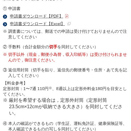
① 申請書
申請書ダウンロード【PDF】
申請書ダウンロード【Excel】
※ 調査書については、郵送での申請は受け付けておりませんので注
意してください
② 手数料（合計金額分の
切手
を同封してください）
※ 切手以外（現金，郵便小為替，収入印紙等）は受け付けられませ
んので，御注意ください。
③ 返信用封筒（切手を貼り、返信先の郵便番号・住所・あて先を記
入してください）
【料金参考】
※
定形封筒：1〜7通 110円
、8通以上は定形外料金180円を目安とし
てください。
※ 厳封を希望する場合は，定形外封筒（定形封筒
23.5cm×12cmが収納できる大きさ）を同封してくださ
い。
④ 本人の確認ができるもの（学生証、運転免許証、健康保険証等、
本人確認できるものの写しを同封してください）