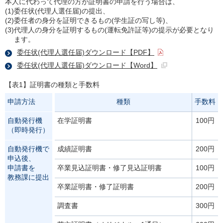
本人に代わって代理の方が証明書の申請を行う場合は、
(1)
委任状(代理人選任届)の提出、
(2)
委任者の身分を証明できるもの(学生証の写し等)、
(3)
代理人の身分を証明するもの(運転免許証等)の提示が必要となり
ます。
委任状(代理人選任届)ダウンロード【PDF】
委任状(代理人選任届)ダウンロード【Word】
【表1】証明書の種類と手数料
申請方法
種類
手数料
自動発行機
在学証明書
100円
（即時発行）
自動発行機で
成績証明書
200円
申込後、
申請書を
卒業見込証明書・
修了見込証明書
100円
教務課に提出
卒業証明書・
修了証明書
200円
調査書
300円