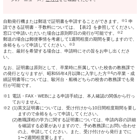
※1
自動発行機または郵送で証明書を申請することができます。
申
請できる証明書・手数料については、【表2】を参照してください。
※2
窓口で申請いただいた場合は原則即日の発行が可能です。
郵送の場合は郵便事情を考慮して1週間程度の期間を要しますので、
※3
余裕をもって申請してください。
また、厳封を希望する場合は、申請時にその旨をお申し出くださ
い。
なお、証明書は原則として、卒業時に所属していた校舎の教務課で
※4
の発行となりますが、昭和55年4月以降に入学した方
の卒業・成
績証明書等については、駿河台・船橋どちらの校舎の教務課でも発
行が可能です。
※1
電話・FAX・WEBによる申請手続は、本人確認の関係から行っ
ておりません。
※2
(1)
英文証明書については、受け付けから10日間程度期間を要し
ますので余裕をもって申請してください。
(2)
教職課程の学力に関する証明書については、申請内容の詳細
を確認する必要がありますので、予め教務課にお問い合わせ
の上、申請してください。また、受け付けから発行までに
1〜2週間程度要します。