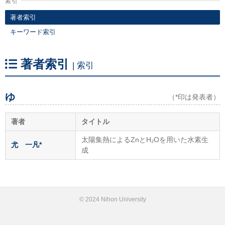
索引
著者索引
キーワード索引
著者索引
| 索引
ゆ
（*印は発表者）
著者
タイトル
太陽集熱によるZnとH₂Oを用いた水素生
尤 一凡*
成
© 2024 Nihon University