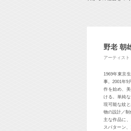
野老 朝
アーティスト
1969年東
事。2001年
作を始め、美
ける。単純な
現可能な紋と
物の設計／制
主な作品に、
スパターン、