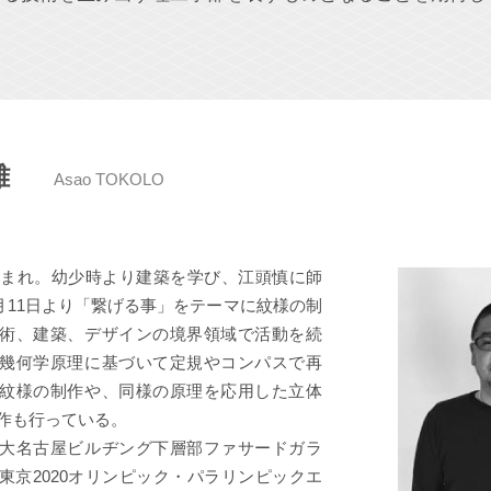
雄
Asao TOKOLO
京生まれ。幼少時より建築を学び、江頭慎に師
9月11日より「繋げる事」をテーマに紋様の制
術、建築、デザインの境界領域で活動を続
幾何学原理に基づいて定規やコンパスで再
紋様の制作や、同様の原理を応用した立体
作も行っている。
大名古屋ビルヂング下層部ファサードガラ
東京2020オリンピック・パラリンピックエ