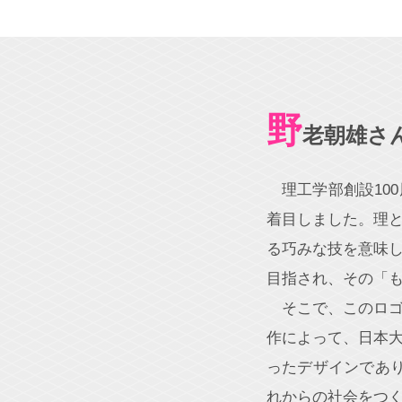
野
老朝雄さ
理工学部創設10
着目しました。理
る巧みな技を意味
目指され、その「
そこで、このロ
作によって、日本
ったデザインであり
れからの社会をつ