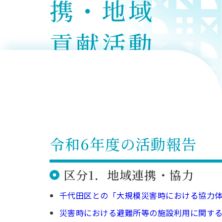
携・地域
用化学
NU就職ナビ
キャンパス案内
学科／
学科／
科／情
日大理工の教育
総合型選抜
科／専
専攻
専攻
報科学
一般選抜 N全学
インターンシップについて
攻
新たなタグライン、VIについて
帰国生選抜/外国人留学生選抜
専攻
貢献活動
一般選抜 A個別
入学者納入金
総合型選抜
物理学
量子理
数学科
地理学
の報告
令和9年度 入学者選抜日程
編入学試験（一
科／専
工学専
／専攻
専攻
攻
攻
短期大学部
日本大学短期大学部（理工学部併
設・船橋校舎）
令和6年度の活動報告
行きたい学科を選べる
区分1．地域連携・協力
千代田区との「大規模災害時における協力体制
災害時における避難所等の施設利用に関する協定