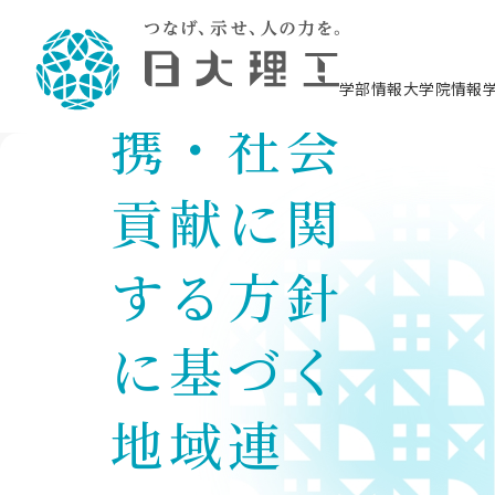
社会連
学部情報
大学院情報
携・社会
理工学部概要
大学院概要
理工学部学科情報
大学院・研究情報
学生生活
在学生用就職支援情報 ―セミナー・講座・
教育情報について（
入試情報・大学院の
学生生活施設案内
就職支援体制
相談等―
貢献に関
理念・教育目標
教育理念
入学者選抜募集人員
理工学研究所
学生食堂
交通シ
教育研究上の目
入試情報
情報教育研究セ
スポーツ施設（
就職支援体制
海洋建
土木工
建築学
学校推薦型選抜
個別相談コーナー
ステム
築工学
学科／
科／専
理工学部長からのメッセージ
研究科長メッセージ
令和8年度 出身校別合格者数
理工学研究所研究ジャーナル
サークル紹介
各学科の教育研
社会人大学院制
テクノプレース1
CSTギャラリー
公務員試験対策
型選抜（募集要
工学科
科／専
専攻
2028.3卒向け
攻
する方針
／専攻
攻
沿革
学位取得状況
一般選抜 N全学統一方式 第1期
理工学部学術講演会
学部内イベント
入学者受入方針
大学院の各種支
科学技術資料セ
八海山セミナー
教員採用試験対
一般選抜募集要
就職・キャリア形成プログラム
リシー）
（CST MUSEU
理工学部データ
大学院進学のススメ
一般選抜 A個別方式
研究者情報
学部内施設情報
資格・検定
校友枠選抜
2027.3卒向け
日本大学理工学部の
まちづ
精密機
航空宇
プラズマ理工学
に基づく
機械工
就職・キャリア形成プログラム
大学組織図
教育情報
くり工
一般選抜 C共通テスト利用方式
日本大学研究情報データベース
械工学
図書館
キャリアデザイ
宙工学
ニューストピッ
資格課程
学科／
学科／
第1期
科／専
測量実習センタ
科／専
公務員試験対策
専攻
自己点検・評価
留学生
海外からの研究訪問
防災情報
よくあるご質問
海外学術交流
専攻
攻
攻
地域連
一般選抜 C共通テスト利用方式
教員採用試験支援
地域連携・地域貢献活動
海外学術交流
一般教育
第2期
入学試験出願前
就職対策情報冊子PDF版
応用情
日本大学大学院 特別講義
物質応
FD活動
等）
一般選抜 N全学統一方式 第2期
電気工
電子工
報工学