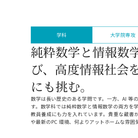
キャンパス案内
設・船橋校舎）
日大理工の教育
総合型選抜
インターンシップについて
一般選抜 N全学
新たなタグライン、VIについて
帰国生選抜/外国人留学生選抜
一般選抜 A個別
行きたい学科を選べる
入学者納入金
総合型選抜
学科
大学院専攻
令和9年度 入学者選抜日程
編入学試験（一
純粋数学と情報数
び、高度情報社会
にも挑む。
数学は長い歴史のある学問です。一方、AI 等の
す。数学科では純粋数学と情報数学の両方を
教員養成にも力を入れています。貴重な蔵書
や最新のPC 環境、何よりアットホームな雰