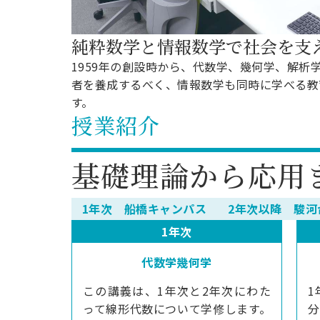
純粋数学と情報数学で社会を支
1959年の創設時から、代数学、幾何学、解析学
者を養成するべく、情報数学も同時に学べる教
す。
授業紹介
基礎理論から応用
1年次 船橋キャンパス
2年次以降 駿河
1年次
代数学幾何学
この講義は、1年次と2年次にわた
1
って線形代数について学修します。
分