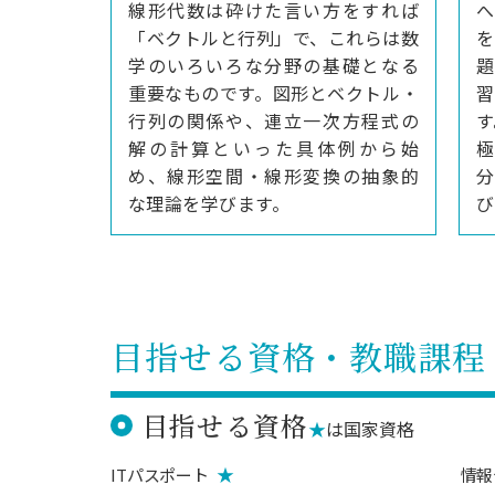
線形代数は砕けた言い方をすれば
へ
「ベクトルと行列」で、これらは数
学のいろいろな分野の基礎となる
題
重要なものです。図形とベクトル・
行列の関係や、連立一次方程式の
す
解の計算といった具体例から始
め、線形空間・線形変換の抽象的
分
な理論を学びます。
び
目指せる資格・教職課程
目指せる資格
★
は国家資格
★
ITパスポート
情報