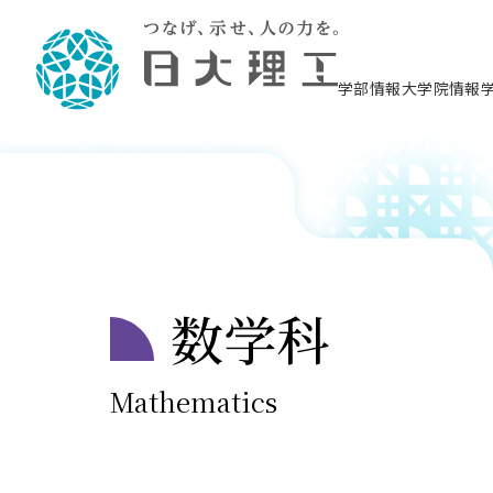
学部情報
大学院情報
理工学部概要
理工学部学科情報
大学院・研究情報
学生生活
在学生用就職支援情報 ―セミナー・講座・相
大学院概要
教育情報について（
学生生活施設案内
理念・教育目標
入学者選抜募集人員
理工学研究所
学生食堂
個別相談コーナー
教育理念
交通システム工学科／専
教育研究上の目
情報教育研究セ
スポーツ施設（
土木工学科／専攻
学校推薦型選抜
攻
理工学部長からのメッセージ
令和8年度 出身校別合格者数
理工学研究所研究ジャーナル
サークル紹介
2028.3卒向け
研究科長メッセージ
各学科の教育研
テクノプレース1
CSTギャラリー
型選抜（募集要
就職・キャリア形成プログラム
沿革
一般選抜 N全学統一方式 第1期
理工学部学術講演会
学部内イベント
学位取得状況
入学者受入方針
科学技術資料セ
八海山セミナー
一般選抜募集要
まちづくり工学科／専攻
機械工学科／専攻
2027.3卒向け
リシー）
（CST MUSEU
数学科
理工学部データ
一般選抜 A個別方式
研究者情報
大学院進学のススメ
学部内施設情報
校友枠選抜
就職・キャリア形成プログラム
日本大学理工学部の
プラズマ理工学
大学組織図
一般選抜 C共通テスト利用方式
日本大学研究情報データベース
教育情報
図書館
電気工学科／専攻
電子工学科／専攻
ニューストピッ
資格課程
公務員試験対策
第1期
測量実習センタ
自己点検・評価
海外からの研究訪問
Mathematics
留学生
防災情報
よくあるご質問
海外学術交流
教員採用試験支援
一般選抜 C共通テスト利用方式
物理学科／専攻
数学科／専攻
地域連携・地域貢献活動
海外学術交流
一般教育
第2期
就職対策情報冊子PDF版
入学試験出願前
短期大学部
日本大学大学院 特別講義
FD活動
等）
一般選抜 N全学統一方式 第2期
NU就職ナビ
日本大学短期大学部（理工学部併