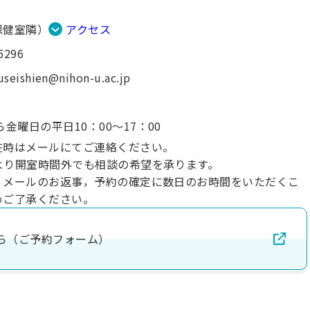
保健室隣）
アクセス
5296
useishien@nihon-u.ac.jp
⾦曜⽇の平⽇10：00〜17：00
在時はメールにてご連絡ください。
より開室時間外でも相談の希望を承ります。
，メールのお返事，予約の確定に数日のお時間をいただくこ
めご了承ください。
ら（ご予約フォーム）