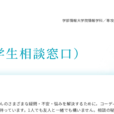
学部情報
大学院情報
学科／専攻
支援情報 ―セミナー・講座・相談等―
について（情報公開）
要
施設案内
キャンパス情報
入試情報・大学院の各種支援制度
学生生活サポート情報
就職支援体制
コーナー
研究上の目的に関する情報
理念
教育研究センター
ーツ施設（船橋校舎）
交通システム工学科／専攻
駿河台キャンパス
入試情報
入試日程
大型構造物試験センター
学生支援室（学生相談窓口）
建築学科／専攻
就職支援体制
学生相談窓口）
推薦型選抜・編入学試験・総合
3卒向け
科の教育研究上の目的
科長メッセージ
ノプレース15
Tギャラリー（駿河台校舎）
船橋キャンパス
社会人大学院制度
募集人数
空気力学研究センター
障がい学生支援
公務員試験対策
抜（募集要項など）
機械工学科／専攻
精密機械工学科／専攻
ャリア形成プログラム
者受入方針（アドミッション・ポ
取得状況
技術資料センター
山セミナーハウス
研究施設
大学院の各種支援制度
出願資格・認定
材料創造研究センター
学生寮・アパート紹介
教員採用試験対策
選抜募集要項
3卒向け
ー）
T MUSEUM）
院進学のススメ
内施設情報
未来博士工房
選考方法
先端材料科学センター
日本大学学生生徒等総合保障
資格・検定
枠選抜
電子工学科／専攻
応用情報工学科／情報科学
ャリア形成プログラム
理工学部の取り組み
ズマ理工学研究施設
情報
館
パワーアップセンター（PUC
入学者納入金
環境・防災都市共同研究セン
奨学金制度
キャリアデザインセンタ
ーストピックス
課程
験対策
実習センター
数学科／専攻
地理学専攻
生
情報
募集要項
マイクロ機能デバイス研究セ
保健室
あるご質問
学術交流
試験支援
学術交流
過去問題・解答・出題意図
工作技術センター
留学生制度
教育
情報冊子PDF版
んのさまざまな疑問・不安・悩みを解決するために，コーデ
試験出願前の相談（受験上の配慮
受験上の配慮等について
交通総合試験路
待っています。1人でも友人と一緒でも構いません。相談の
動
ナビ