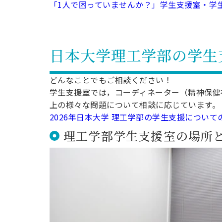
「1人で困っていませんか？」学生支援室・学
キャンパス案内
日大
総合型選抜
インター
一般
行きたい学科を選べる
新たなタグライン、VIについて
帰国生選抜/外国人留学生選抜
一般
入学者納入金
日本大学理工学部の学生
総合
令和9年度 入学者選抜日程
編入
どんなことでもご相談ください！
学生支援室では，コーディネーター（精神保健
上の様々な問題について相談に応じています。
2026年日本大学 理工学部の学生支援につい
理⼯学部学⽣⽀援室の場所