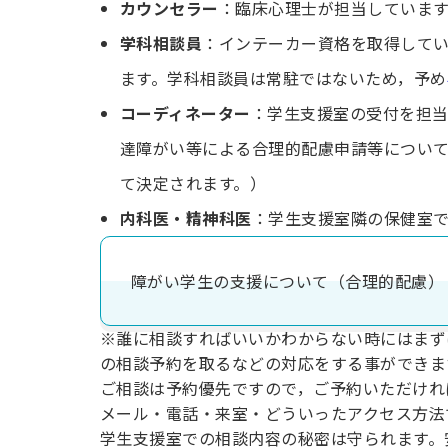
カウンセラー
：臨床⼼理⼠が担当していま
学科相談員
：インテーカー資格を取得して
ます。学科相談員は常駐ではないため，予め
コーディネーター
：学⽣⽀援室の受付を担当
達障がい等による合理的配慮申請等につい
て決定されます。）
内科医・精神科医
：学生支援室隣の保健室
障がい学生の支援について（合理的配慮）
※誰に相談すればいいかわからない時にはまず
の相談予約を取るなどの対応をする事ができま
ご相談は予約優先ですので，ご予約いただけれ
メール・電話・来室・どういったアクセス⽅法
学⽣⽀援室での相談内容の秘密は守られます。