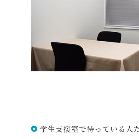
学⽣⽀援室で待っている⼈