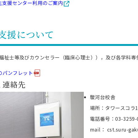
生支援センター利用のご案内
理工学研究所
理工の教育プログラム
ンシップについて
選抜 N全学統一方式
研究事務課
選抜 A個別方式
支援について
型選抜
学試験（一般）
福祉士等及びカウンセラー（臨床心理士）），及び各学科専
てのパンフレット
と連絡先
駿河台校舎
場所：タワースコラ
電話番号：03-3259-
mail： cst.suru-gak