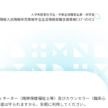
入学希望者
在学生・卒業生
保護者
企業・研究者
情報
入試情報
研究情報
学生生活情報
就職支援情報
CST-VOICE
デジタルガイドブック
海洋建築工学科／専攻
日本大学理工学部ガイド
日大理工に入って良かったこと
電子線利用研究施設
在学・卒業・成績等各種証明書発行
日大理工通信
女子こそサイエンス
量子科学研究所
通学・学割証の発行
理工サーキュラー
航空宇宙工学科／専攻
入試に関するお問い合わせ
健康診断証明書発行（＝保健室）
理工研News
制度
専攻
物質応用化学科／専攻
入試の多彩なポイント
学費
）
ター
ー
創設100周年記念サイト
量子理工学専攻
ンター
問い合わせ
ィネーター（精神保健福祉士等）及びカウンセラー（臨床心
秘密は守られますから，気軽に利用してください。