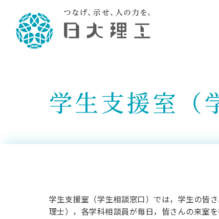
理工学部概要
大学院・研究情報
学生生活
理工学部学科情報
在学生用就職
教育情報
大学院概
学生生活
理念・教育目標
入学者選抜募集人員
理工学研究所
学生食堂
土木工学科／専攻
個別相談
教育
教育
情報
スポ
学生支援室（
学校
理工学部長からのメッセージ
令和8年度 出身校別合格者数
理工学研究所研究ジャーナル
サークル紹介
2028.
各学
研究
テク
CS
型選
まちづくり工学科／専攻
就職・キ
沿革
一般選抜 N全学統一方式 第1期
理工学部学術講演会
学部内イベント
入学
学位
科学
八海
一般
2027.
リシ
（CS
理工学部データ
一般選抜 A個別方式
研究者情報
大学
学部
校友
電気工学科／専攻
就職・キ
日本大学
プラ
大学組織図
一般選抜 C共通テスト利用方式
日本大学研究情報データベース
教育
図書
ニュ
資格
公務員試
第1期
測量
物理学科／専攻
自己点検・評価
海外からの研究訪問
留学
防災
よく
海外
教員採用
短期大学部
一般選抜 C共通テスト利用方式
地域連携・地域貢献活動
海外
一般
日本大学短期大学部（理工学部併
第2期
就職対策
学生支援室（学生相談窓口）では，学生の皆さ
入学
設・船橋校舎）
日本大学大学院 特別講義
理士），各学科相談員が毎日，皆さんの来室を
FD活
等）
一般選抜 N全学統一方式 第2期
NU就職