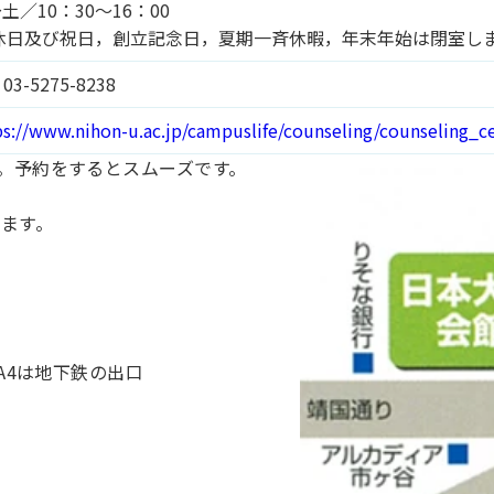
土／10：30～16：00
 休日及び祝日，創立記念日，夏期一斉休暇，年末年始は閉室し
 03-5275-8238
ps://www.nihon-u.ac.jp/campuslife/counseling/counseling_ce
。予約をするとスムーズです。
ります。
~A4は地下鉄の出口