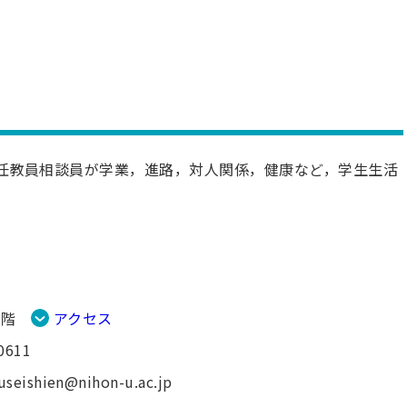
任教員相談員が学業，進路，対人関係，健康など，学生生活
1階
アクセス
0611
useishien@nihon-u.ac.jp