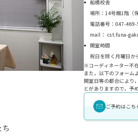
船橋校舎
場所：14号館1階（
電話番号：047-469-
mail： cst.funa-gak
開室時間
祝⽇を除く⽉曜⽇から
※コーディネーター不
また，以下のフォーム
開室日等の都合により
とがありますので，予
ご予約はこち
たち