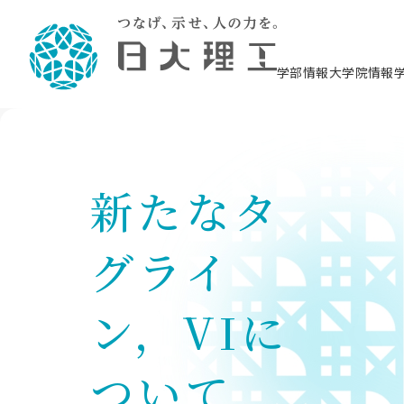
学部情報
大学院情報
理工学部概要
大学院概要
理工学部学科情報
大学院・研究情報
学生生活
在学生用就職支援情報 ―セミナー・講座・
教育情報について（
入試情報・大学院の
学生生活施設案内
就職支援体制
相談等―
理念・教育目標
教育理念
入学者選抜募集人員
理工学研究所
学生食堂
交通シ
教育研究上の目
入試情報
情報教育研究セ
スポーツ施設（
就職支援体制
海洋建
土木工
建築学
学校推薦型選抜
個別相談コーナー
ステム
築工学
新たなタ
学科／
科／専
理工学部長からのメッセージ
研究科長メッセージ
令和8年度 出身校別合格者数
理工学研究所研究ジャーナル
サークル紹介
各学科の教育研
社会人大学院制
テクノプレース1
CSTギャラリー
公務員試験対策
型選抜（募集要
工学科
科／専
専攻
2028.3卒向け
攻
／専攻
攻
沿革
学位取得状況
一般選抜 N全学統一方式 第1期
理工学部学術講演会
学部内イベント
入学者受入方針
大学院の各種支
科学技術資料セ
八海山セミナー
教員採用試験対
一般選抜募集要
就職・キャリア形成プログラム
リシー）
（CST MUSEU
グライ
理工学部データ
大学院進学のススメ
一般選抜 A個別方式
研究者情報
学部内施設情報
資格・検定
校友枠選抜
2027.3卒向け
日本大学理工学部の
まちづ
精密機
航空宇
プラズマ理工学
機械工
就職・キャリア形成プログラム
大学組織図
教育情報
くり工
一般選抜 C共通テスト利用方式
日本大学研究情報データベース
械工学
図書館
キャリアデザイ
宙工学
ニューストピッ
資格課程
学科／
学科／
第1期
科／専
測量実習センタ
科／専
ン，VIに
公務員試験対策
専攻
自己点検・評価
留学生
海外からの研究訪問
防災情報
よくあるご質問
海外学術交流
専攻
攻
攻
一般選抜 C共通テスト利用方式
教員採用試験支援
地域連携・地域貢献活動
海外学術交流
一般教育
第2期
ついて
入学試験出願前
就職対策情報冊子PDF版
応用情
日本大学大学院 特別講義
物質応
FD活動
等）
一般選抜 N全学統一方式 第2期
電気工
電子工
報工学