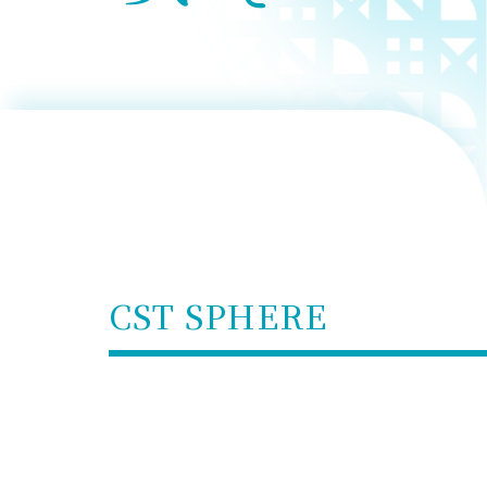
用化学
NU就職ナビ
キャンパス案内
学科／
学科／
科／情
日大理工の教育
総合型選抜
科／専
専攻
専攻
報科学
一般選抜 N全学
インターンシップについて
攻
新たなタグライン、VIについて
帰国生選抜/外国人留学生選抜
専攻
一般選抜 A個別
入学者納入金
総合型選抜
物理学
量子理
数学科
地理学
令和9年度 入学者選抜日程
編入学試験（一
科／専
工学専
／専攻
専攻
攻
攻
短期大学部
日本大学短期大学部（理工学部併
設・船橋校舎）
CST SPHERE
行きたい学科を選べる