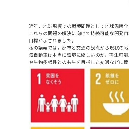
化と生物
多様性の
近年，地球規模での環境問題として地球温暖化
これらの問題の解決に向けて持続可能な開発目標（Su
目標が示されました。
観点から
私の講義では，都市と交通の観点から現状の地
気自動車は本当に環境に優しいのか，再生可能
や生物多様性との共生を目指した交通などに関
－