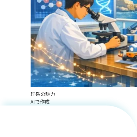
地球環境
と人々の
暮らしを
理系の魅力
AIで作成
守る！