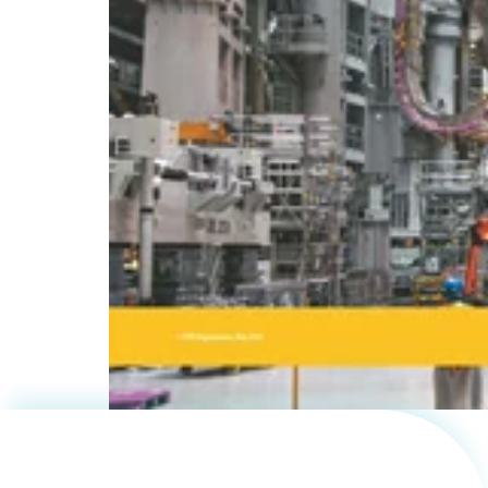
都市・交
通の観点
からの
SDGs－
地球温暖