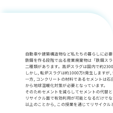
用化学
NU就職ナビ
る産業廃
キャンパス案内
学科／
学科／
科／情
日大理工の教育
総合型選抜
科／専
専攻
専攻
報科学
一般選抜 N全学
インターンシップについて
攻
新たなタグライン、VIについて
帰国生選抜/外国人留学生選抜
専攻
一般選抜 A個別
棄物のリ
入学者納入金
総合型選抜
物理学
量子理
数学科
地理学
令和9年度 入学者選抜日程
編入学試験（一
科／専
工学専
サイクル
／専攻
専攻
攻
攻
短期大学部
と環境対
自動車や建築構造物など私たちの暮らしに必要
日本大学短期大学部（理工学部併
鉄鋼を作る段階で出る産業廃棄物は「鉄鋼スラ
設・船橋校舎）
二種類があります。高炉スラグは国内で約230
策
しかし, 転炉スラグは約1000万t発生しま
行きたい学科を選べる
一方, コンクリートの材料であるセメントは石灰
から地球温暖化対策が必要となっています。
そのためセメントを減らしてセメントの代替と
リサイクル面で有効利用が可能となるだけでな
以上のことから, この授業を通じてリサイクル