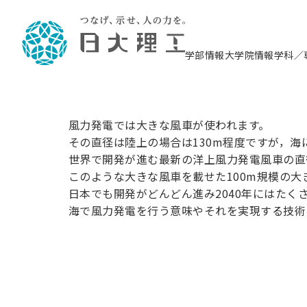
風力発電
システム
学部情報
大学院情報
学科／
を浮かべ
理工学部概要
大学院概要
理工学部学科情報
大学院・研究情報
学生生活
在学生用就職支援情報 ―セミナー・講座・
教育情報について（
入試情報・大学院の
学生生活施設案内
就職支援体制
相談等―
理念・教育目標
教育理念
入学者選抜募集人員
理工学研究所
学生食堂
交通シ
教育研究上の目
入試情報
情報教育研究セ
スポーツ施設（
就職支援体制
海洋建
風力発電では大きな風車が使われます。
土木工
建築学
学校推薦型選抜
個別相談コーナー
ステム
築工学
その直径は陸上の場合は130m程度ですが，
学科／
科／専
理工学部長からのメッセージ
研究科長メッセージ
令和8年度 出身校別合格者数
理工学研究所研究ジャーナル
サークル紹介
る世界
各学科の教育研
社会人大学院制
テクノプレース1
CSTギャラリー
公務員試験対策
型選抜（募集要
工学科
科／専
世界で開発が進む最新の洋上風力発電風車の直径
専攻
2028.3卒向け
攻
／専攻
攻
沿革
学位取得状況
一般選抜 N全学統一方式 第1期
理工学部学術講演会
学部内イベント
入学者受入方針
大学院の各種支
科学技術資料セ
八海山セミナー
教員採用試験対
一般選抜募集要
就職・キャリア形成プログラム
このような大きな風車を載せた100m規模の
リシー）
（CST MUSEU
日本でも開発がどんどん進み2040年にはたく
理工学部データ
大学院進学のススメ
一般選抜 A個別方式
研究者情報
学部内施設情報
資格・検定
校友枠選抜
2027.3卒向け
日本大学理工学部の
まちづ
精密機
航空宇
海で風力発電を行う意味やそれを実現する技術
プラズマ理工学
機械工
就職・キャリア形成プログラム
大学組織図
教育情報
くり工
一般選抜 C共通テスト利用方式
日本大学研究情報データベース
械工学
図書館
キャリアデザイ
宙工学
ニューストピッ
製鋼過程
資格課程
学科／
学科／
第1期
科／専
測量実習センタ
科／専
公務員試験対策
専攻
自己点検・評価
留学生
海外からの研究訪問
防災情報
よくあるご質問
海外学術交流
専攻
攻
攻
一般選抜 C共通テスト利用方式
教員採用試験支援
で発生す
地域連携・地域貢献活動
海外学術交流
一般教育
第2期
入学試験出願前
就職対策情報冊子PDF版
応用情
日本大学大学院 特別講義
物質応
FD活動
等）
一般選抜 N全学統一方式 第2期
電気工
電子工
報工学