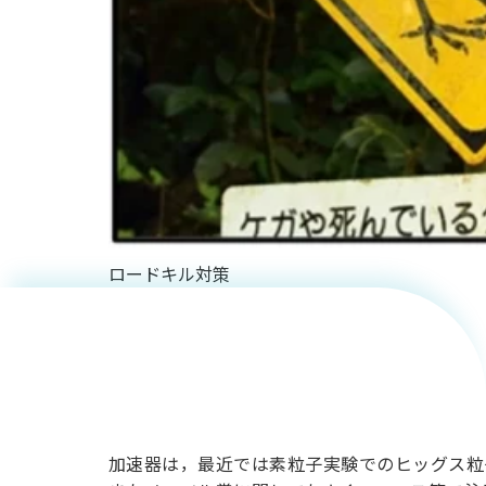
身近な加
ロードキル対策
速器とそ
の応用利
用
加速器は，最近では素粒子実験でのヒッグス粒