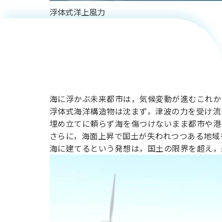
浮体式洋上風力
市を支え
る浮体式
海洋構造
海に浮かぶ未来都市は，気候変動が進むこれか
浮体式海洋構造物は沈まず，津波の力を受け流
物の世界
埋め立てに頼らず海を傷つけないまま都市や港
さらに，海面上昇で国土が失われつつある地域
海に建てるという発想は，国土の限界を超え，