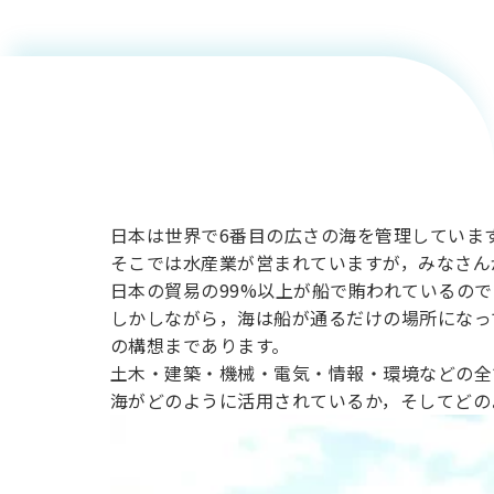
海を舞台
用化学
NU就職ナビ
キャンパス案内
学科／
学科／
科／情
日大理工の教育
総合型選抜
科／専
専攻
専攻
報科学
一般選抜 N全学
にした科
インターンシップについて
攻
新たなタグライン、VIについて
帰国生選抜/外国人留学生選抜
専攻
一般選抜 A個別
入学者納入金
総合型選抜
学技術の
物理学
量子理
数学科
地理学
令和9年度 入学者選抜日程
編入学試験（一
科／専
工学専
／専攻
専攻
攻
攻
世界
短期大学部
日本は世界で6番目の広さの海を管理していま
日本大学短期大学部（理工学部併
そこでは水産業が営まれていますが，みなさん
設・船橋校舎）
日本の貿易の99%以上が船で賄われているの
しかしながら，海は船が通るだけの場所になっ
行きたい学科を選べる
の構想まであります。
土木・建築・機械・電気・情報・環境などの全
海がどのように活用されているか，そしてどの