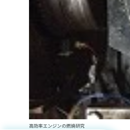
”エンジン
とモータ
ー”実は最
強タッ
高効率エンジンの燃焼研究