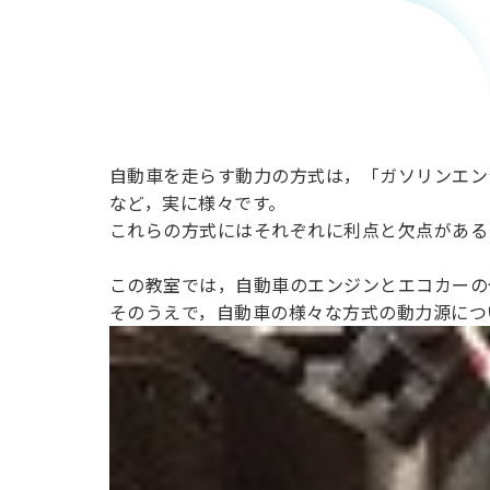
グ！車の
カーボン
ニュート
自動車を走らす動力の方式は，「ガソリンエン
など，実に様々です。
これらの方式にはそれぞれに利点と欠点があ
ラル化技
この教室では，自動車のエンジンとエコカーの
そのうえで，自動車の様々な方式の動力源につ
術最前線