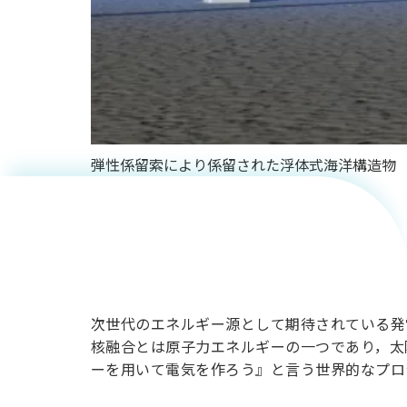
原子力の
基礎と未
弾性係留索により係留された浮体式海洋構造物
来：持続
可能なエ
ネルギー
次世代のエネルギー源として期待されている発
核融合とは原子力エネルギーの一つであり，太
の可能性
ーを用いて電気を作ろう』と言う世界的なプロ