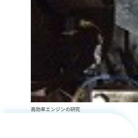
持続可能
な次世代
高効率エンジンの研究
のロケッ