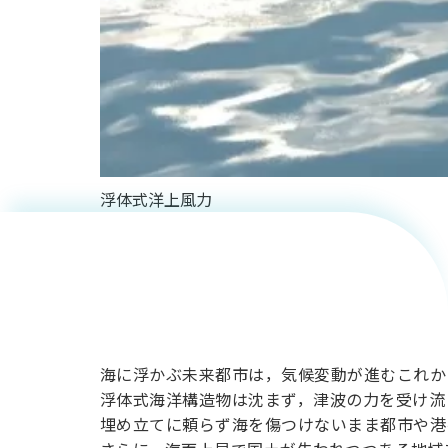
海に浮か
ぶ未来都
浮体式洋上風力
市を支え
る浮体式
海洋構造
海に浮かぶ未来都市は，気候変動が進むこれか
浮体式海洋構造物は沈まず，津波の力を受け流
物の世界
埋め立てに頼らず海を傷つけないまま都市や港