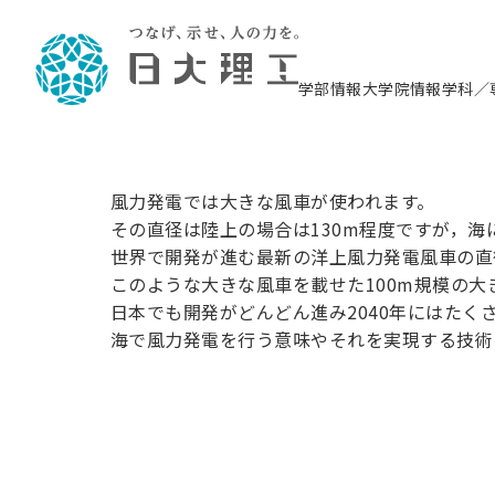
風力発電
システム
学部情報
大学院情報
学科／
を浮かべ
理工学部概要
大学院概要
理工学部学科情報
大学院・研究情報
学生生活
在学生用就職支援情報 ―セミナー・講座・
教育情報について（
入試情報・大学院の
学生生活施設案内
就職支援体制
相談等―
理念・教育目標
教育理念
入学者選抜募集人員
理工学研究所
学生食堂
交通シ
教育研究上の目
入試情報
情報教育研究セ
スポーツ施設（
就職支援体制
海洋建
風力発電では大きな風車が使われます。
土木工
建築学
学校推薦型選抜
個別相談コーナー
ステム
築工学
その直径は陸上の場合は130m程度ですが，
学科／
科／専
理工学部長からのメッセージ
研究科長メッセージ
令和8年度 出身校別合格者数
理工学研究所研究ジャーナル
サークル紹介
る世界
各学科の教育研
社会人大学院制
テクノプレース1
CSTギャラリー
公務員試験対策
型選抜（募集要
工学科
科／専
世界で開発が進む最新の洋上風力発電風車の直径
専攻
2028.3卒向け
攻
／専攻
攻
沿革
学位取得状況
一般選抜 N全学統一方式 第1期
理工学部学術講演会
学部内イベント
入学者受入方針
大学院の各種支
科学技術資料セ
八海山セミナー
教員採用試験対
一般選抜募集要
就職・キャリア形成プログラム
このような大きな風車を載せた100m規模の
リシー）
（CST MUSEU
日本でも開発がどんどん進み2040年にはたく
理工学部データ
大学院進学のススメ
一般選抜 A個別方式
研究者情報
学部内施設情報
資格・検定
校友枠選抜
2027.3卒向け
日本大学理工学部の
まちづ
精密機
航空宇
海で風力発電を行う意味やそれを実現する技術
プラズマ理工学
機械工
就職・キャリア形成プログラム
大学組織図
教育情報
くり工
一般選抜 C共通テスト利用方式
日本大学研究情報データベース
械工学
図書館
キャリアデザイ
宙工学
ニューストピッ
資格課程
学科／
学科／
第1期
科／専
測量実習センタ
科／専
公務員試験対策
専攻
自己点検・評価
留学生
海外からの研究訪問
防災情報
よくあるご質問
海外学術交流
専攻
攻
攻
一般選抜 C共通テスト利用方式
教員採用試験支援
地域連携・地域貢献活動
海外学術交流
一般教育
第2期
入学試験出願前
就職対策情報冊子PDF版
応用情
日本大学大学院 特別講義
物質応
FD活動
等）
一般選抜 N全学統一方式 第2期
電気工
電子工
報工学