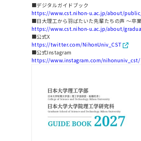
■デジタルガイドブック
https://www.cst.nihon-u.ac.jp/about/publ
■日大理工から羽ばたいた先輩たちの声 ～卒
https://www.cst.nihon-u.ac.jp/about/gradu
■公式X
https://twitter.com/NihonUniv_CST
■公式Instagram
https://www.instagram.com/nihonuniv_cst/