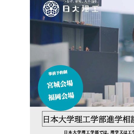
キャンパス案内
日大
総合型選抜
インター
一般
行きたい学科を選べる
新たなタグライン、VIについて
帰国生選抜/外国人留学生選抜
一般
入学者納入金
総合
令和9年度 入学者選抜日程
編入