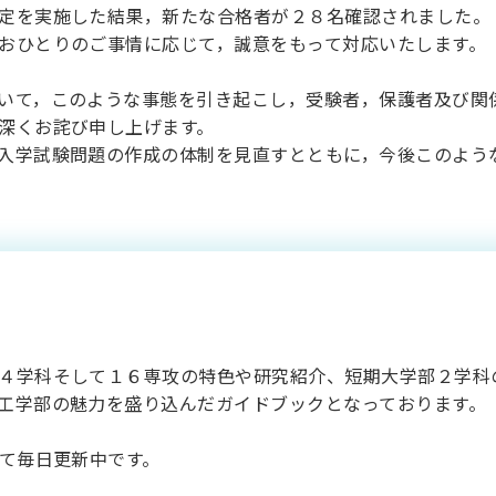
を実施した結果，新たな合格者が２８名確認されました。
ひとりのご事情に応じて，誠意をもって対応いたします。
て，このような事態を引き起こし，受験者，保護者及び関
深くお詫び申し上げます。
学試験問題の作成の体制を見直すとともに，今後このよう
学者向け「日本大学
令和
科ガイドブック」デ
４学科そして１６専攻の特色や研究紹介、短期大学部２学科
工学部の魅力を盛り込んだガイドブックとなっております。
にて毎日更新中です。