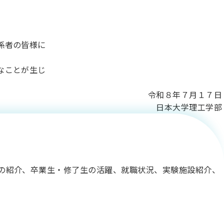
係者の皆様に
なことが生じ
理工学部・大学
８年７月１７日
日本大学理工学部
ジタル版を公
の紹介、卒業生・修了生の活躍、就職状況、実験施設紹介、