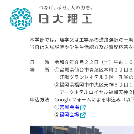
日本大学理工
ついて
本学部では，理学又は工学系の進路選択の一助
理工学部概要
大学院・研究情報
学生生活
理工学部学科情報
在学生用就職
教育情報
大学院概
学生生活
当日は入試説明や学生生活紹介及び質疑応答を
理念・教育目標
入学者選抜募集人員
理工学研究所
学生食堂
土木工学科／専攻
個別相談
教育
教育
情報
スポ
学校
日 時 令和８年８月２２日（土）午前１０
理工学部長からのメッセージ
令和8年度 出身校別合格者数
理工学研究所研究ジャーナル
サークル紹介
2028.
各学
研究
テク
CS
型選
場 所 ①宮城県仙台市青葉区本町２丁目３
まちづくり工学科／専攻
就職・キ
沿革
一般選抜 N全学統一方式 第1期
理工学部学術講演会
学部内イベント
入学
学位
科学
八海
一般
江陽グランドホテル３階 孔雀の
2027.
リシ
（CS
②福岡県福岡市中央区天神３丁目１
理工学部データ
一般選抜 A個別方式
研究者情報
大学
学部
校友
電気工学科／専攻
就職・キ
日本大学
アークホテルロイヤル福岡天神２階
プラ
大学組織図
一般選抜 C共通テスト利用方式
日本大学研究情報データベース
教育
図書
ニュ
資格
公務員試
申込方法 Googleフォームによる申込み（
第1期
測量
物理学科／専攻
①
宮城会場
自己点検・評価
海外からの研究訪問
留学
防災
よく
海外
教員採用
短期大学部
一般選抜 C共通テスト利用方式
②
福岡会場
地域連携・地域貢献活動
海外
一般
日本大学短期大学部（理工学部併
第2期
就職対策
入学
設・船橋校舎）
日本大学大学院 特別講義
FD活
等）
一般選抜 N全学統一方式 第2期
NU就職