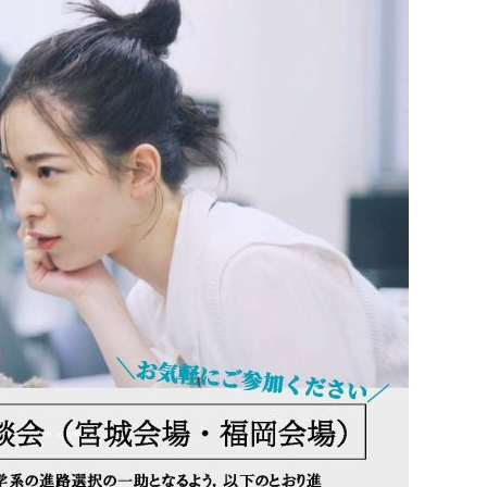
理工学研究所
理工の教育プログラム
ンシップについて
選抜 N全学統一方式
研究事務課
選抜 A個別方式
型選抜
学試験（一般）