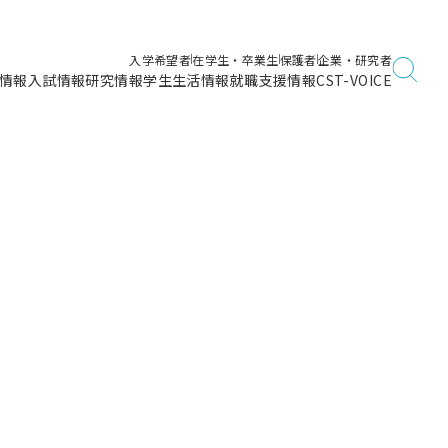
城・福岡）に
入学希望者
在学生・卒業生
保護者
企業・研究者
情報
入試情報
研究情報
学生生活情報
就職支援情報
CST-VOICE
デジタルガイドブック
。
海洋建築工学科／専攻
日本大学理工学部ガイド
日大理工に入って良かったこと
電子線利用研究施設
在学・卒業・成績等各種証明書発行
日大理工通信
女子こそサイエンス
量子科学研究所
通学・学割証の発行
理工サーキュラー
航空宇宙工学科／専攻
入試に関するお問い合わせ
健康診断証明書発行（＝保健室）
理工研News
制度
専攻
物質応用化学科／専攻
入試の多彩なポイント
学費
）
ター
ー
創設100周年記念サイト
量子理工学専攻
ンター
問い合わせ