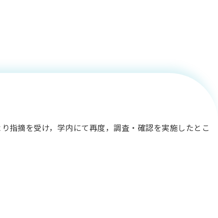
選抜Ａ個別方
お詫び）
り指摘を受け，学内にて再度，調査・確認を実施したとこ