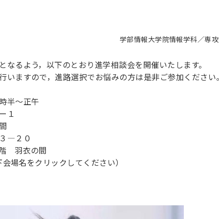
学部進学相談会（宮
学部情報
大学院情報
学科／専攻
となるよう，以下のとおり進学相談会を開催いたします。
支援情報 ―セミナー・講座・相談等―
について（情報公開）
要
施設案内
キャンパス情報
入試情報・大学院の各種支援制度
学生生活サポート情報
就職支援体制
行いますので，進路選択でお悩みの方は是非ご参加ください
コーナー
研究上の目的に関する情報
理念
教育研究センター
ーツ施設（船橋校舎）
交通システム工学科／専攻
駿河台キャンパス
入試情報
入試日程
大型構造物試験センター
学生支援室（学生相談窓口）
建築学科／専攻
就職支援体制
推薦型選抜・編入学試験・総合
時半～正午
3卒向け
科の教育研究上の目的
科長メッセージ
ノプレース15
Tギャラリー（駿河台校舎）
船橋キャンパス
社会人大学院制度
募集人数
空気力学研究センター
障がい学生支援
公務員試験対策
抜（募集要項など）
ー１
機械工学科／専攻
精密機械工学科／専攻
ャリア形成プログラム
者受入方針（アドミッション・ポ
取得状況
技術資料センター
山セミナーハウス
研究施設
大学院の各種支援制度
出願資格・認定
材料創造研究センター
学生寮・アパート紹介
教員採用試験対策
選抜募集要項
間
3卒向け
ー）
T MUSEUM）
３―２０
院進学のススメ
内施設情報
未来博士工房
選考方法
先端材料科学センター
日本大学学生生徒等総合保障
資格・検定
枠選抜
電子工学科／専攻
応用情報工学科／情報科学
ャリア形成プログラム
理工学部の取り組み
 羽衣の間
ズマ理工学研究施設
情報
館
パワーアップセンター（PUC
入学者納入金
環境・防災都市共同研究セン
奨学金制度
キャリアデザインセンタ
ーストピックス
課程
験対策
以下会場名をクリックしてください）
実習センター
数学科／専攻
地理学専攻
生
情報
募集要項
マイクロ機能デバイス研究セ
保健室
あるご質問
学術交流
試験支援
学術交流
過去問題・解答・出題意図
工作技術センター
留学生制度
教育
情報冊子PDF版
試験出願前の相談（受験上の配慮
受験上の配慮等について
交通総合試験路
動
ナビ