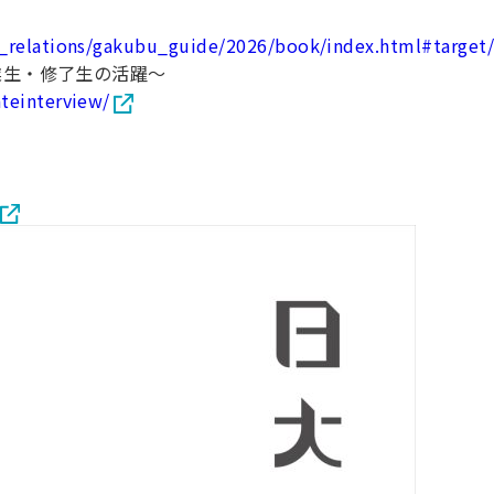
ic_relations/gakubu_guide/2026/book/index.html#targe
業生・修了生の活躍～
ateinterview/