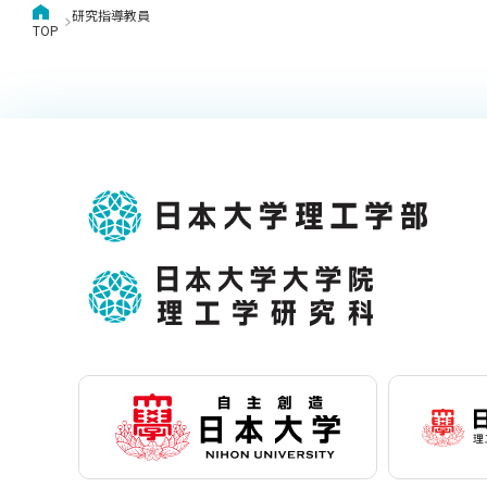
研究指導教員
TOP