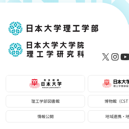
理工学部図書館
博物館（CST 
情報公開
地域連携・