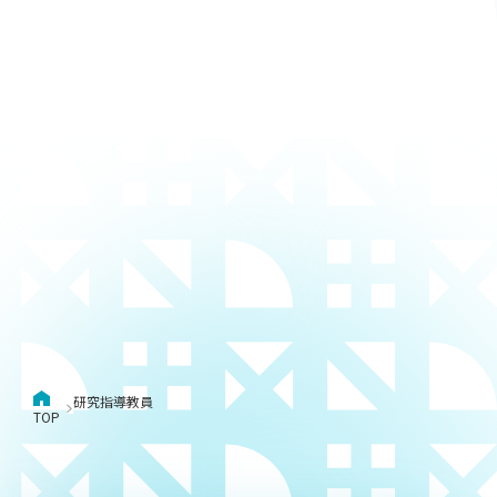
研究指導教員
TOP