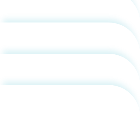
篠田 之孝
用化学
NU就職ナビ
キャンパス案内
学科／
学科／
科／情
日大理工の教育
総合型選抜
科／専
専攻
専攻
報科学
一般選抜 N全学
インターンシップについて
攻
新たなタグライン、VIについて
帰国生選抜/外国人留学生選抜
専攻
一般選抜 A個別
入学者納入金
戸田 健
総合型選抜
物理学
量子理
数学科
地理学
令和9年度 入学者選抜日程
編入学試験（一
科／専
工学専
／専攻
専攻
攻
攻
短期大学部
松田 健一
日本大学短期大学部（理工学部併
設・船橋校舎）
吉川 将洋
行きたい学科を選べる