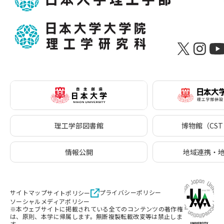
理工学部図書館
博物館（CST 
情報公開
地域連携・
サイトマップ
プライバシーポリシー
サイトポリシー
ソーシャルメディアポリシー
※本ウェブサイトに掲載されている全てのコンテンツの著作権
は、原則、本学に帰属します。無断複製転載改変等は禁止しま
す。