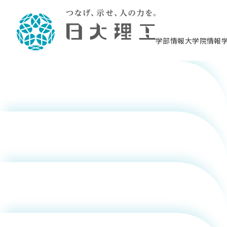
大貫 進一
郎
学部情報
大学院情報
尾崎 亮介
理工学部概要
大学院概要
理工学部学科情報
大学院・研究情報
学生生活
在学生用就職支援情報 ―セミナー・講座・
教育情報について（
入試情報・大学院の
学生生活施設案内
就職支援体制
相談等―
理念・教育目標
教育理念
入学者選抜募集人員
理工学研究所
学生食堂
交通シ
教育研究上の目
入試情報
情報教育研究セ
スポーツ施設（
就職支援体制
海洋建
土木工
建築学
学校推薦型選抜
個別相談コーナー
ステム
築工学
学科／
科／専
理工学部長からのメッセージ
研究科長メッセージ
令和8年度 出身校別合格者数
理工学研究所研究ジャーナル
サークル紹介
各学科の教育研
社会人大学院制
テクノプレース1
CSTギャラリー
公務員試験対策
型選抜（募集要
工学科
科／専
専攻
2028.3卒向け
攻
／専攻
攻
佐甲 徳栄
沿革
学位取得状況
一般選抜 N全学統一方式 第1期
理工学部学術講演会
学部内イベント
入学者受入方針
大学院の各種支
科学技術資料セ
八海山セミナー
教員採用試験対
一般選抜募集要
就職・キャリア形成プログラム
リシー）
（CST MUSEU
理工学部データ
大学院進学のススメ
一般選抜 A個別方式
研究者情報
学部内施設情報
資格・検定
校友枠選抜
2027.3卒向け
日本大学理工学部の
まちづ
精密機
航空宇
プラズマ理工学
機械工
就職・キャリア形成プログラム
大学組織図
教育情報
くり工
一般選抜 C共通テスト利用方式
日本大学研究情報データベース
械工学
図書館
キャリアデザイ
宙工学
ニューストピッ
資格課程
学科／
学科／
第1期
科／専
測量実習センタ
科／専
塩野 光弘
公務員試験対策
専攻
自己点検・評価
留学生
海外からの研究訪問
防災情報
よくあるご質問
海外学術交流
専攻
攻
攻
一般選抜 C共通テスト利用方式
教員採用試験支援
地域連携・地域貢献活動
海外学術交流
一般教育
第2期
入学試験出願前
就職対策情報冊子PDF版
応用情
日本大学大学院 特別講義
物質応
FD活動
等）
一般選抜 N全学統一方式 第2期
電気工
電子工
報工学