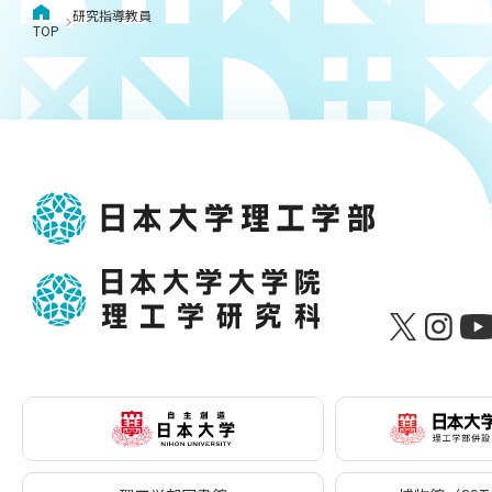
研究指導教員
TOP