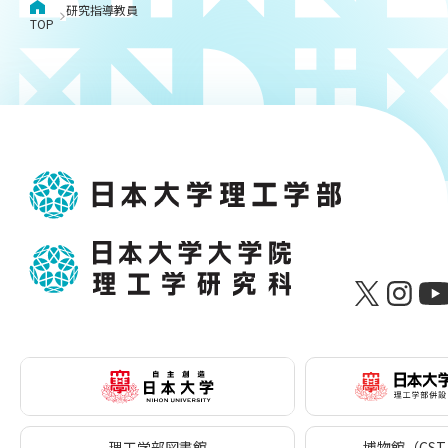
用化学
NU就職ナビ
研究指導教員
キャンパス案内
学科／
学科／
科／情
日大理工の教育
TOP
総合型選抜
科／専
専攻
専攻
報科学
一般選抜 N全学
インターンシップについて
攻
新たなタグライン、VIについて
帰国生選抜/外国人留学生選抜
専攻
一般選抜 A個別
入学者納入金
総合型選抜
物理学
量子理
数学科
地理学
令和9年度 入学者選抜日程
編入学試験（一
科／専
工学専
／専攻
専攻
攻
攻
短期大学部
日本大学短期大学部（理工学部併
設・船橋校舎）
行きたい学科を選べる
理工学部図書館
博物館（CST 