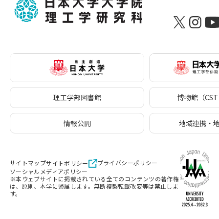
理工学部図書館
博物館（CST 
情報公開
地域連携・
サイトマップ
プライバシーポリシー
サイトポリシー
ソーシャルメディアポリシー
※本ウェブサイトに掲載されている全てのコンテンツの著作権
は、原則、本学に帰属します。無断複製転載改変等は禁止しま
す。