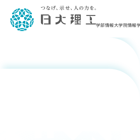
早川 恭史
学部情報
大学院情報
境 武志
理工学部概要
大学院概要
理工学部学科情報
大学院・研究情報
学生生活
在学生用就職支援情報 ―セミナー・講座・
教育情報について（
入試情報・大学院の
学生生活施設案内
就職支援体制
相談等―
理念・教育目標
教育理念
入学者選抜募集人員
理工学研究所
学生食堂
交通シ
教育研究上の目
入試情報
情報教育研究セ
スポーツ施設（
就職支援体制
海洋建
土木工
建築学
学校推薦型選抜
個別相談コーナー
ステム
築工学
学科／
科／専
理工学部長からのメッセージ
研究科長メッセージ
令和8年度 出身校別合格者数
理工学研究所研究ジャーナル
サークル紹介
各学科の教育研
社会人大学院制
テクノプレース1
CSTギャラリー
公務員試験対策
型選抜（募集要
工学科
科／専
専攻
2028.3卒向け
攻
／専攻
攻
末次 祐介
沿革
学位取得状況
一般選抜 N全学統一方式 第1期
理工学部学術講演会
学部内イベント
入学者受入方針
大学院の各種支
科学技術資料セ
八海山セミナー
教員採用試験対
一般選抜募集要
就職・キャリア形成プログラム
リシー）
（CST MUSEU
理工学部データ
大学院進学のススメ
一般選抜 A個別方式
研究者情報
学部内施設情報
資格・検定
校友枠選抜
2027.3卒向け
日本大学理工学部の
まちづ
精密機
航空宇
プラズマ理工学
機械工
就職・キャリア形成プログラム
大学組織図
教育情報
くり工
一般選抜 C共通テスト利用方式
日本大学研究情報データベース
械工学
図書館
キャリアデザイ
宙工学
ニューストピッ
資格課程
学科／
学科／
第1期
科／専
測量実習センタ
科／専
公務員試験対策
専攻
自己点検・評価
留学生
海外からの研究訪問
防災情報
よくあるご質問
海外学術交流
専攻
攻
攻
一般選抜 C共通テスト利用方式
教員採用試験支援
地域連携・地域貢献活動
海外学術交流
一般教育
第2期
入学試験出願前
就職対策情報冊子PDF版
応用情
日本大学大学院 特別講義
物質応
FD活動
等）
一般選抜 N全学統一方式 第2期
電気工
電子工
報工学