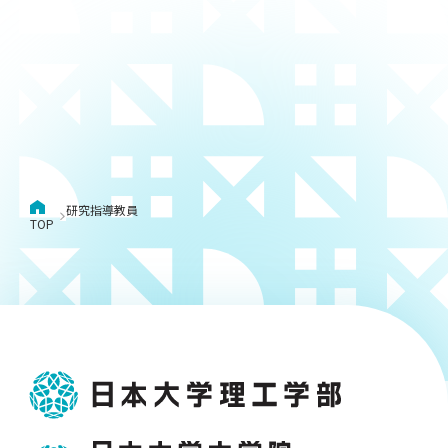
用化学
NU就職ナビ
キャンパス案内
学科／
学科／
科／情
日大理工の教育
総合型選抜
科／専
専攻
専攻
報科学
一般選抜 N全学
インターンシップについて
攻
新たなタグライン、VIについて
帰国生選抜/外国人留学生選抜
専攻
一般選抜 A個別
入学者納入金
総合型選抜
物理学
量子理
数学科
地理学
令和9年度 入学者選抜日程
編入学試験（一
科／専
工学専
／専攻
専攻
攻
攻
短期大学部
研究指導教員
日本大学短期大学部（理工学部併
TOP
設・船橋校舎）
行きたい学科を選べる