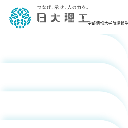
二瓶 士門
学部情報
大学院情報
大川 碧望
理工学部概要
大学院概要
理工学部学科情報
大学院・研究情報
学生生活
在学生用就職支援情報 ―セミナー・講座・
教育情報について（
入試情報・大学院の
学生生活施設案内
就職支援体制
相談等―
理念・教育目標
教育理念
入学者選抜募集人員
理工学研究所
学生食堂
交通シ
教育研究上の目
入試情報
情報教育研究セ
スポーツ施設（
就職支援体制
海洋建
土木工
建築学
学校推薦型選抜
個別相談コーナー
ステム
築工学
学科／
科／専
理工学部長からのメッセージ
研究科長メッセージ
令和8年度 出身校別合格者数
理工学研究所研究ジャーナル
サークル紹介
各学科の教育研
社会人大学院制
テクノプレース1
CSTギャラリー
公務員試験対策
型選抜（募集要
工学科
科／専
専攻
2028.3卒向け
攻
／専攻
攻
小林 直明
沿革
学位取得状況
一般選抜 N全学統一方式 第1期
理工学部学術講演会
学部内イベント
入学者受入方針
大学院の各種支
科学技術資料セ
八海山セミナー
教員採用試験対
一般選抜募集要
就職・キャリア形成プログラム
リシー）
（CST MUSEU
理工学部データ
大学院進学のススメ
一般選抜 A個別方式
研究者情報
学部内施設情報
資格・検定
校友枠選抜
2027.3卒向け
日本大学理工学部の
まちづ
精密機
航空宇
プラズマ理工学
機械工
就職・キャリア形成プログラム
大学組織図
教育情報
くり工
一般選抜 C共通テスト利用方式
日本大学研究情報データベース
械工学
図書館
キャリアデザイ
宙工学
ニューストピッ
資格課程
学科／
学科／
第1期
科／専
測量実習センタ
科／専
古澤 大輔
公務員試験対策
専攻
自己点検・評価
留学生
海外からの研究訪問
防災情報
よくあるご質問
海外学術交流
専攻
攻
攻
一般選抜 C共通テスト利用方式
教員採用試験支援
地域連携・地域貢献活動
海外学術交流
一般教育
第2期
山中 新太
入学試験出願前
就職対策情報冊子PDF版
応用情
日本大学大学院 特別講義
物質応
FD活動
等）
一般選抜 N全学統一方式 第2期
電気工
電子工
報工学