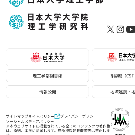
理工学部図書館
博物館（CST 
情報公開
地域連携・
サイトマップ
プライバシーポリシー
サイトポリシー
ソーシャルメディアポリシー
※本ウェブサイトに掲載されている全てのコンテンツの著作権
は、原則、本学に帰属します。無断複製転載改変等は禁止しま
す。