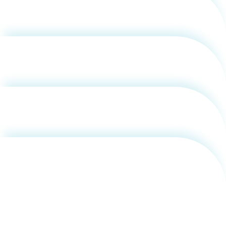
用化学
NU就職ナビ
キャンパス案内
学科／
学科／
科／情
日大理工の教育
総合型選抜
科／専
郎
専攻
専攻
報科学
一般選抜 N全学
インターンシップについて
攻
新たなタグライン、VIについて
帰国生選抜/外国人留学生選抜
専攻
一般選抜 A個別
入学者納入金
中村 航
総合型選抜
物理学
量子理
数学科
地理学
令和9年度 入学者選抜日程
編入学試験（一
科／専
工学専
／専攻
専攻
攻
攻
短期大学部
佐藤 慎也
日本大学短期大学部（理工学部併
設・船橋校舎）
佐藤 光彦
行きたい学科を選べる