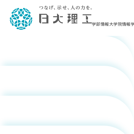
香取 照臣
学部情報
大学院情報
滕 琳
理工学部概要
大学院概要
理工学部学科情報
大学院・研究情報
学生生活
在学生用就職支援情報 ―セミナー・講座・
教育情報について（
入試情報・大学院の
学生生活施設案内
就職支援体制
相談等―
理念・教育目標
教育理念
入学者選抜募集人員
理工学研究所
学生食堂
交通シ
教育研究上の目
入試情報
情報教育研究セ
スポーツ施設（
就職支援体制
海洋建
土木工
建築学
学校推薦型選抜
個別相談コーナー
ステム
築工学
学科／
科／専
理工学部長からのメッセージ
研究科長メッセージ
令和8年度 出身校別合格者数
理工学研究所研究ジャーナル
サークル紹介
各学科の教育研
社会人大学院制
テクノプレース1
CSTギャラリー
公務員試験対策
型選抜（募集要
工学科
科／専
専攻
2028.3卒向け
攻
／専攻
攻
福田 卓海
沿革
学位取得状況
一般選抜 N全学統一方式 第1期
理工学部学術講演会
学部内イベント
入学者受入方針
大学院の各種支
科学技術資料セ
八海山セミナー
教員採用試験対
一般選抜募集要
就職・キャリア形成プログラム
リシー）
（CST MUSEU
理工学部データ
大学院進学のススメ
一般選抜 A個別方式
研究者情報
学部内施設情報
資格・検定
校友枠選抜
2027.3卒向け
日本大学理工学部の
まちづ
精密機
航空宇
プラズマ理工学
機械工
就職・キャリア形成プログラム
依田 みな
大学組織図
教育情報
くり工
一般選抜 C共通テスト利用方式
日本大学研究情報データベース
械工学
図書館
キャリアデザイ
宙工学
ニューストピッ
資格課程
学科／
学科／
第1期
科／専
測量実習センタ
科／専
公務員試験対策
専攻
自己点検・評価
留学生
海外からの研究訪問
防災情報
よくあるご質問
海外学術交流
専攻
攻
攻
一般選抜 C共通テスト利用方式
み
教員採用試験支援
地域連携・地域貢献活動
海外学術交流
一般教育
第2期
入学試験出願前
就職対策情報冊子PDF版
応用情
日本大学大学院 特別講義
物質応
FD活動
等）
一般選抜 N全学統一方式 第2期
電気工
電子工
報工学