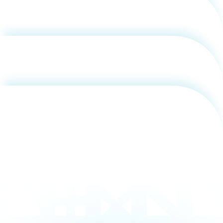
香取 照臣
用化学
NU就職ナビ
キャンパス案内
学科／
学科／
科／情
日大理工の教育
総合型選抜
科／専
専攻
専攻
報科学
一般選抜 N全学
インターンシップについて
攻
新たなタグライン、VIについて
帰国生選抜/外国人留学生選抜
専攻
一般選抜 A個別
入学者納入金
高橋 聖
総合型選抜
物理学
量子理
数学科
地理学
令和9年度 入学者選抜日程
編入学試験（一
科／専
工学専
／専攻
専攻
攻
攻
短期大学部
香取 照臣
日本大学短期大学部（理工学部併
設・船橋校舎）
行きたい学科を選べる