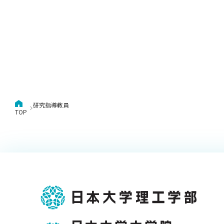
キャンパス案内
日大
総合型選抜
インター
一般
行きたい学科を選べる
新たなタグライン、VIについて
帰国生選抜/外国人留学生選抜
一般
入学者納入金
総合
令和9年度 入学者選抜日程
編入
研究指導教員
TOP