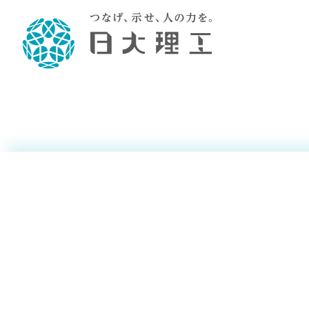
髙橋 晶世
髙橋 賢一
理工学部概要
大学院・研究情報
学生生活
理工学部学科情報
在学生用就職
教育情報
大学院概
学生生活
理念・教育目標
入学者選抜募集人員
理工学研究所
学生食堂
土木工学科／専攻
個別相談
教育
教育
情報
スポ
学校
理工学部長からのメッセージ
令和8年度 出身校別合格者数
理工学研究所研究ジャーナル
サークル紹介
2028.
各学
研究
テク
CS
型選
まちづくり工学科／専攻
就職・キ
木村 元昭
沿革
一般選抜 N全学統一方式 第1期
理工学部学術講演会
学部内イベント
入学
学位
科学
八海
一般
2027.
リシ
（CS
理工学部データ
一般選抜 A個別方式
研究者情報
大学
学部
校友
電気工学科／専攻
就職・キ
日本大学
プラ
大学組織図
一般選抜 C共通テスト利用方式
日本大学研究情報データベース
教育
図書
ニュ
資格
公務員試
第1期
測量
物理学科／専攻
自己点検・評価
海外からの研究訪問
留学
防災
よく
海外
教員採用
短期大学部
一般選抜 C共通テスト利用方式
地域連携・地域貢献活動
海外
一般
日本大学短期大学部（理工学部併
第2期
就職対策
入学
設・船橋校舎）
日本大学大学院 特別講義
FD活
等）
一般選抜 N全学統一方式 第2期
NU就職