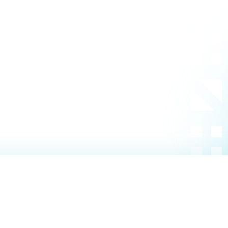
理工学研究所
理工の教育プログラム
ンシップについて
選抜 N全学統一方式
研究事務課
選抜 A個別方式
型選抜
学試験（一般）