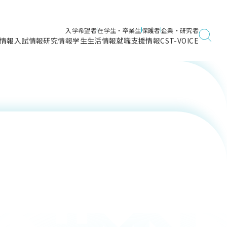
入学希望者
在学生・卒業生
保護者
企業・研究者
情報
入試情報
研究情報
学生生活情報
就職支援情報
CST-VOICE
デジタルガイドブック
海洋建築工学科／専攻
日本大学理工学部ガイド
日大理工に入って良かったこと
電子線利用研究施設
在学・卒業・成績等各種証明書発行
日大理工通信
女子こそサイエンス
量子科学研究所
通学・学割証の発行
理工サーキュラー
航空宇宙工学科／専攻
入試に関するお問い合わせ
健康診断証明書発行（＝保健室）
理工研News
制度
専攻
物質応用化学科／専攻
入試の多彩なポイント
学費
）
ター
ー
創設100周年記念サイト
量子理工学専攻
ンター
問い合わせ