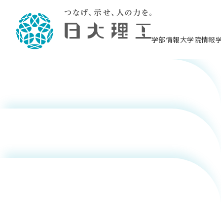
谷川 実
学部情報
大学院情報
鎌田 健一
理工学部概要
大学院概要
理工学部学科情報
大学院・研究情報
学生生活
在学生用就職支援情報 ―セミナー・講座・
教育情報について（
入試情報・大学院の
学生生活施設案内
就職支援体制
相談等―
理念・教育目標
教育理念
入学者選抜募集人員
理工学研究所
学生食堂
交通シ
教育研究上の目
入試情報
情報教育研究セ
スポーツ施設（
就職支援体制
海洋建
土木工
建築学
学校推薦型選抜
個別相談コーナー
ステム
築工学
学科／
科／専
理工学部長からのメッセージ
研究科長メッセージ
令和8年度 出身校別合格者数
理工学研究所研究ジャーナル
サークル紹介
各学科の教育研
社会人大学院制
テクノプレース1
CSTギャラリー
公務員試験対策
型選抜（募集要
工学科
科／専
専攻
2028.3卒向け
攻
／専攻
攻
鈴木 佑典
沿革
学位取得状況
一般選抜 N全学統一方式 第1期
理工学部学術講演会
学部内イベント
入学者受入方針
大学院の各種支
科学技術資料セ
八海山セミナー
教員採用試験対
一般選抜募集要
就職・キャリア形成プログラム
リシー）
（CST MUSEU
理工学部データ
大学院進学のススメ
一般選抜 A個別方式
研究者情報
学部内施設情報
資格・検定
校友枠選抜
2027.3卒向け
日本大学理工学部の
まちづ
精密機
航空宇
プラズマ理工学
機械工
就職・キャリア形成プログラム
大学組織図
教育情報
くり工
一般選抜 C共通テスト利用方式
日本大学研究情報データベース
械工学
図書館
キャリアデザイ
宙工学
ニューストピッ
資格課程
学科／
学科／
第1期
科／専
測量実習センタ
科／専
谷川 実
公務員試験対策
専攻
自己点検・評価
留学生
海外からの研究訪問
防災情報
よくあるご質問
海外学術交流
専攻
攻
攻
一般選抜 C共通テスト利用方式
教員採用試験支援
地域連携・地域貢献活動
海外学術交流
一般教育
第2期
入学試験出願前
就職対策情報冊子PDF版
応用情
日本大学大学院 特別講義
物質応
FD活動
等）
一般選抜 N全学統一方式 第2期
電気工
電子工
報工学