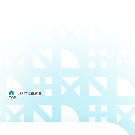
用化学
NU就職ナビ
キャンパス案内
学科／
学科／
科／情
日大理工の教育
総合型選抜
科／専
専攻
専攻
報科学
一般選抜 N全学
インターンシップについて
攻
新たなタグライン、VIについて
帰国生選抜/外国人留学生選抜
専攻
一般選抜 A個別
入学者納入金
総合型選抜
物理学
量子理
数学科
地理学
令和9年度 入学者選抜日程
編入学試験（一
科／専
工学専
／専攻
専攻
攻
攻
短期大学部
日本大学短期大学部（理工学部併
設・船橋校舎）
行きたい学科を選べる
研究指導教員
TOP