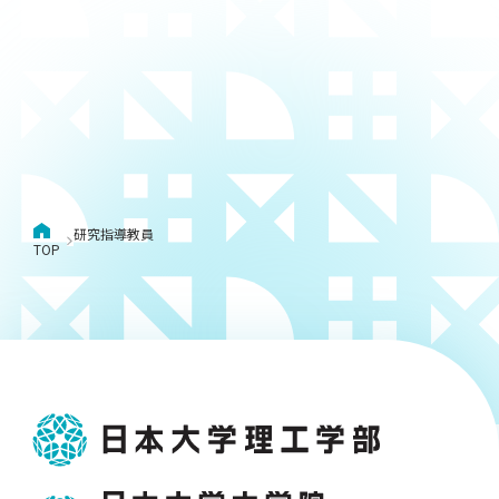
用化学
NU就職ナビ
キャンパス案内
学科／
学科／
科／情
日大理工の教育
総合型選抜
科／専
専攻
専攻
報科学
一般選抜 N全学
インターンシップについて
攻
新たなタグライン、VIについて
帰国生選抜/外国人留学生選抜
専攻
一般選抜 A個別
入学者納入金
総合型選抜
物理学
量子理
数学科
地理学
令和9年度 入学者選抜日程
編入学試験（一
科／専
工学専
／専攻
専攻
攻
攻
短期大学部
研究指導教員
日本大学短期大学部（理工学部併
TOP
設・船橋校舎）
行きたい学科を選べる