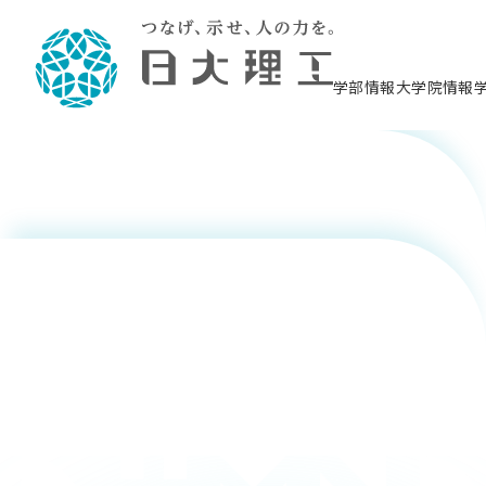
吉川 将洋
学部情報
大学院情報
吉川 将洋
理工学部概要
大学院概要
理工学部学科情報
大学院・研究情報
学生生活
在学生用就職支援情報 ―セミナー・講座・
教育情報について（
入試情報・大学院の
学生生活施設案内
就職支援体制
相談等―
理念・教育目標
教育理念
入学者選抜募集人員
理工学研究所
学生食堂
交通シ
教育研究上の目
入試情報
情報教育研究セ
スポーツ施設（
就職支援体制
海洋建
土木工
建築学
学校推薦型選抜
個別相談コーナー
ステム
築工学
学科／
科／専
理工学部長からのメッセージ
研究科長メッセージ
令和8年度 出身校別合格者数
理工学研究所研究ジャーナル
サークル紹介
各学科の教育研
社会人大学院制
テクノプレース1
CSTギャラリー
公務員試験対策
型選抜（募集要
工学科
科／専
専攻
2028.3卒向け
攻
／専攻
攻
塩野 光弘
沿革
学位取得状況
一般選抜 N全学統一方式 第1期
理工学部学術講演会
学部内イベント
入学者受入方針
大学院の各種支
科学技術資料セ
八海山セミナー
教員採用試験対
一般選抜募集要
就職・キャリア形成プログラム
リシー）
（CST MUSEU
理工学部データ
大学院進学のススメ
一般選抜 A個別方式
研究者情報
学部内施設情報
資格・検定
校友枠選抜
2027.3卒向け
日本大学理工学部の
まちづ
精密機
航空宇
プラズマ理工学
機械工
就職・キャリア形成プログラム
大学組織図
教育情報
くり工
一般選抜 C共通テスト利用方式
日本大学研究情報データベース
械工学
図書館
キャリアデザイ
宙工学
ニューストピッ
資格課程
学科／
学科／
第1期
科／専
測量実習センタ
科／専
公務員試験対策
専攻
自己点検・評価
留学生
海外からの研究訪問
防災情報
よくあるご質問
海外学術交流
専攻
攻
攻
一般選抜 C共通テスト利用方式
教員採用試験支援
地域連携・地域貢献活動
海外学術交流
一般教育
第2期
入学試験出願前
就職対策情報冊子PDF版
応用情
日本大学大学院 特別講義
物質応
FD活動
等）
一般選抜 N全学統一方式 第2期
電気工
電子工
報工学