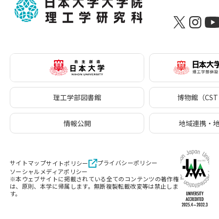
理工学部図書館
博物館（CST 
情報公開
地域連携・
サイトマップ
プライバシーポリシー
サイトポリシー
ソーシャルメディアポリシー
※本ウェブサイトに掲載されている全てのコンテンツの著作権
は、原則、本学に帰属します。無断複製転載改変等は禁止しま
す。