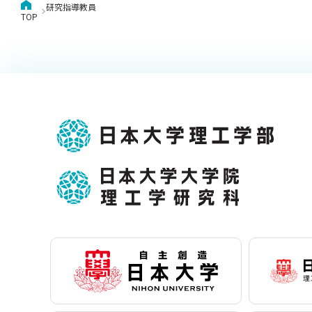
研究指導教員
キャンパス案内
日大
TOP
総合型選抜
インター
一般
行きたい学科を選べる
新たなタグライン、VIについて
帰国生選抜/外国人留学生選抜
一般
入学者納入金
総合
令和9年度 入学者選抜日程
編入