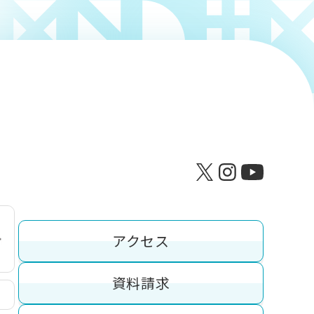
アクセス
資料請求