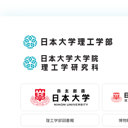
理工学部図書館
博物館