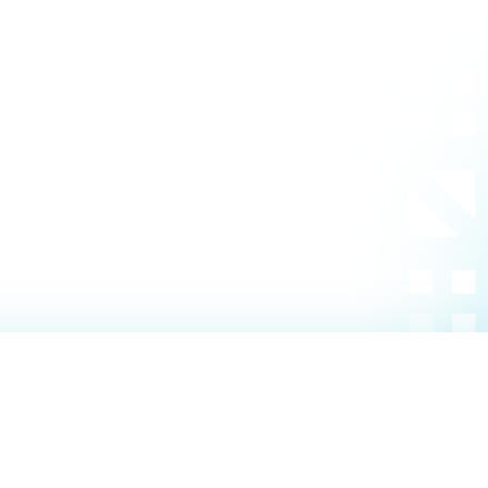
理工学研究所
理工の教育プログラム
ンシップについて
選抜 N全学統一方式
研究事務課
選抜 A個別方式
型選抜
学試験（一般）