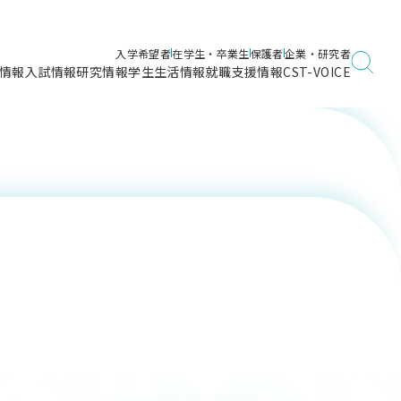
入学希望者
在学生・卒業生
保護者
企業・研究者
情報
入試情報
研究情報
学生生活情報
就職支援情報
CST-VOICE
デジタルガイドブック
海洋建築工学科／専攻
日本大学理工学部ガイド
日大理工に入って良かったこと
電子線利用研究施設
在学・卒業・成績等各種証明書発行
日大理工通信
女子こそサイエンス
量子科学研究所
通学・学割証の発行
理工サーキュラー
航空宇宙工学科／専攻
入試に関するお問い合わせ
健康診断証明書発行（＝保健室）
理工研News
制度
専攻
物質応用化学科／専攻
入試の多彩なポイント
学費
）
ター
ー
創設100周年記念サイト
量子理工学専攻
ンター
問い合わせ