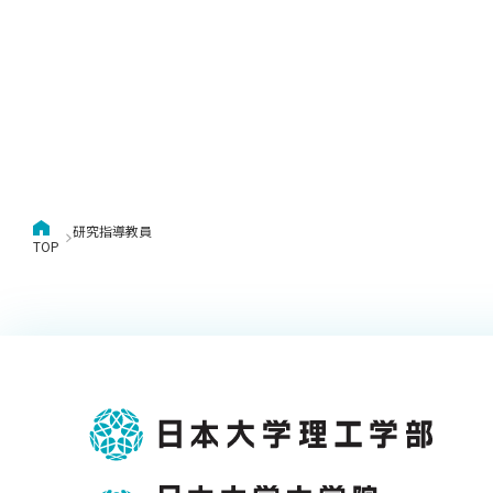
キャンパス案内
日大
総合型選抜
インター
一般
行きたい学科を選べる
新たなタグライン、VIについて
帰国生選抜/外国人留学生選抜
一般
入学者納入金
総合
令和9年度 入学者選抜日程
編入
研究指導教員
TOP