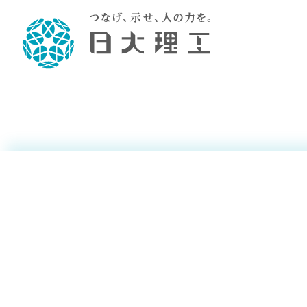
清水 繁
清水 繁
理工学部概要
大学院・研究情報
学生生活
理工学部学科情報
在学生用就職
教育情報
大学院概
学生生活
理念・教育目標
入学者選抜募集人員
理工学研究所
学生食堂
土木工学科／専攻
個別相談
教育
教育
情報
スポ
学校
理工学部長からのメッセージ
令和8年度 出身校別合格者数
理工学研究所研究ジャーナル
サークル紹介
2028.
各学
研究
テク
CS
型選
まちづくり工学科／専攻
就職・キ
伊掛 浩輝
沿革
一般選抜 N全学統一方式 第1期
理工学部学術講演会
学部内イベント
入学
学位
科学
八海
一般
2027.
リシ
（CS
理工学部データ
一般選抜 A個別方式
研究者情報
大学
学部
校友
電気工学科／専攻
就職・キ
日本大学
プラ
大学組織図
一般選抜 C共通テスト利用方式
日本大学研究情報データベース
教育
図書
ニュ
資格
公務員試
第1期
測量
物理学科／専攻
自己点検・評価
海外からの研究訪問
留学
防災
よく
海外
教員採用
短期大学部
一般選抜 C共通テスト利用方式
地域連携・地域貢献活動
海外
一般
日本大学短期大学部（理工学部併
第2期
就職対策
入学
設・船橋校舎）
日本大学大学院 特別講義
FD活
等）
一般選抜 N全学統一方式 第2期
NU就職