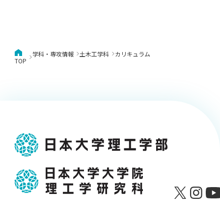
学科・専攻情報
土木工学科
カリキュラム
TOP