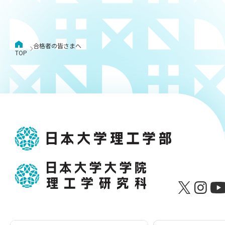
合格者の皆さまへ
TOP