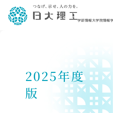
学部情報
大学院情報
理工学部概要
大学院概要
理工学部学科情報
大学院・研究情報
学生生活
在学生用就職支援情報 ―セミナー・講座・
教育情報について（
入試情報・大学院の
学生生活施設案内
就職支援体制
相談等―
理念・教育目標
教育理念
入学者選抜募集人員
理工学研究所
学生食堂
交通シ
教育研究上の目
入試情報
情報教育研究セ
スポーツ施設（
就職支援体制
海洋建
土木工
建築学
学校推薦型選抜
個別相談コーナー
ステム
築工学
学科／
科／専
理工学部長からのメッセージ
研究科長メッセージ
令和8年度 出身校別合格者数
理工学研究所研究ジャーナル
サークル紹介
各学科の教育研
社会人大学院制
テクノプレース1
CSTギャラリー
公務員試験対策
型選抜（募集要
工学科
科／専
専攻
2028.3卒向け
攻
／専攻
攻
沿革
学位取得状況
一般選抜 N全学統一方式 第1期
理工学部学術講演会
学部内イベント
入学者受入方針
大学院の各種支
科学技術資料セ
八海山セミナー
教員採用試験対
一般選抜募集要
就職・キャリア形成プログラム
リシー）
（CST MUSEU
2025年度
理工学部データ
大学院進学のススメ
一般選抜 A個別方式
研究者情報
学部内施設情報
資格・検定
校友枠選抜
2027.3卒向け
日本大学理工学部の
まちづ
精密機
航空宇
プラズマ理工学
機械工
就職・キャリア形成プログラム
大学組織図
教育情報
くり工
一般選抜 C共通テスト利用方式
日本大学研究情報データベース
械工学
図書館
キャリアデザイ
宙工学
ニューストピッ
資格課程
学科／
学科／
第1期
科／専
測量実習センタ
科／専
版
公務員試験対策
専攻
自己点検・評価
留学生
海外からの研究訪問
防災情報
よくあるご質問
海外学術交流
専攻
攻
攻
一般選抜 C共通テスト利用方式
教員採用試験支援
地域連携・地域貢献活動
海外学術交流
一般教育
第2期
入学試験出願前
就職対策情報冊子PDF版
応用情
日本大学大学院 特別講義
物質応
FD活動
等）
一般選抜 N全学統一方式 第2期
電気工
電子工
報工学