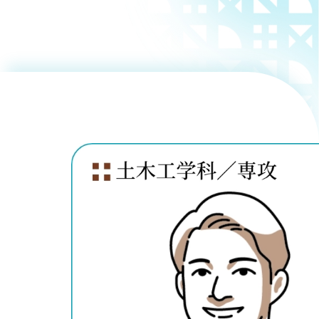
用化学
NU就職ナビ
キャンパス案内
学科／
学科／
科／情
日大理工の教育
総合型選抜
科／専
専攻
専攻
報科学
一般選抜 N全学
インターンシップについて
攻
新たなタグライン、VIについて
帰国生選抜/外国人留学生選抜
専攻
一般選抜 A個別
入学者納入金
総合型選抜
物理学
量子理
数学科
地理学
令和9年度 入学者選抜日程
編入学試験（一
科／専
工学専
／専攻
専攻
攻
攻
短期大学部
日本大学短期大学部（理工学部併
設・船橋校舎）
行きたい学科を選べる