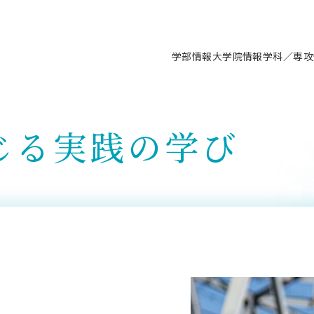
学部情報
大学院情報
学科／専攻
支援情報 ―セミナー・講座・相談等―
について（情報公開）
要
施設案内
キャンパス情報
入試情報・大学院の各種支援制度
学生生活サポート情報
就職支援体制
コーナー
研究上の目的に関する情報
理念
教育研究センター
ーツ施設（船橋校舎）
交通システム工学科／専攻
駿河台キャンパス
入試情報
入試日程
大型構造物試験センター
学生支援室（学生相談窓口）
建築学科／専攻
就職支援体制
じる実践の学び
推薦型選抜・編入学試験・総合
3卒向け
科の教育研究上の目的
科長メッセージ
ノプレース15
Tギャラリー（駿河台校舎）
船橋キャンパス
社会人大学院制度
募集人数
空気力学研究センター
障がい学生支援
公務員試験対策
抜（募集要項など）
機械工学科／専攻
精密機械工学科／専攻
ャリア形成プログラム
者受入方針（アドミッション・ポ
取得状況
技術資料センター
山セミナーハウス
研究施設
大学院の各種支援制度
出願資格・認定
材料創造研究センター
学生寮・アパート紹介
教員採用試験対策
選抜募集要項
3卒向け
ー）
T MUSEUM）
院進学のススメ
内施設情報
未来博士工房
選考方法
先端材料科学センター
日本大学学生生徒等総合保障
資格・検定
枠選抜
電子工学科／専攻
応用情報工学科／情報科学
ャリア形成プログラム
理工学部の取り組み
ズマ理工学研究施設
情報
館
パワーアップセンター（PUC
入学者納入金
環境・防災都市共同研究セン
奨学金制度
キャリアデザインセンタ
ーストピックス
課程
験対策
実習センター
数学科／専攻
地理学専攻
生
情報
募集要項
マイクロ機能デバイス研究セ
保健室
あるご質問
学術交流
試験支援
学術交流
過去問題・解答・出題意図
工作技術センター
留学生制度
教育
情報冊子PDF版
試験出願前の相談（受験上の配慮
受験上の配慮等について
交通総合試験路
動
ナビ