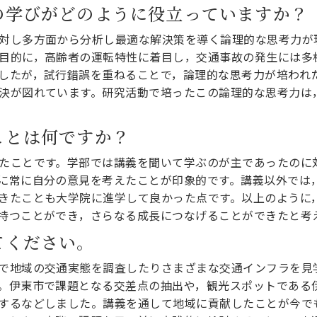
の学びがどのように役立っていますか？
対し多方面から分析し最適な解決策を導く論理的な思考力が
目的に，高齢者の運転特性に着目し，交通事故の発生には多
したが，試行錯誤を重ねることで，論理的な思考力が培われ
決が図れています。研究活動で培ったこの論理的な思考力は
ことは何ですか？
たことです。学部では講義を聞いて学ぶのが主であったのに
に常に自分の意見を考えたことが印象的です。講義以外では
きたことも大学院に進学して良かった点です。以上のように
持つことができ，さらなる成長につなげることができたと考
てください。
で地域の交通実態を調査したりさまざまな交通インフラを見
。伊東市で課題となる交差点の抽出や，観光スポットである
するなどしました。講義を通して地域に貢献したことが今で