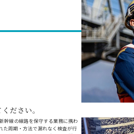
理工学研究所
理工の教育プログラム
ンシップについて
選抜 N全学統一方式
研究事務課
選抜 A個別方式
型選抜
学試験（一般）
てください。
新幹線の線路を保守する業務に携わ
れた周期・方法で漏れなく検査が行