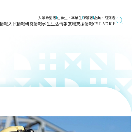
入学希望者
在学生・卒業生
保護者
企業・研究者
情報
入試情報
研究情報
学生生活情報
就職支援情報
CST-VOICE
デジタルガイドブック
海洋建築工学科／専攻
日本大学理工学部ガイド
日大理工に入って良かったこと
電子線利用研究施設
在学・卒業・成績等各種証明書発行
日大理工通信
女子こそサイエンス
量子科学研究所
通学・学割証の発行
理工サーキュラー
航空宇宙工学科／専攻
入試に関するお問い合わせ
健康診断証明書発行（＝保健室）
理工研News
制度
専攻
物質応用化学科／専攻
入試の多彩なポイント
学費
）
ター
ー
創設100周年記念サイト
量子理工学専攻
ンター
問い合わせ