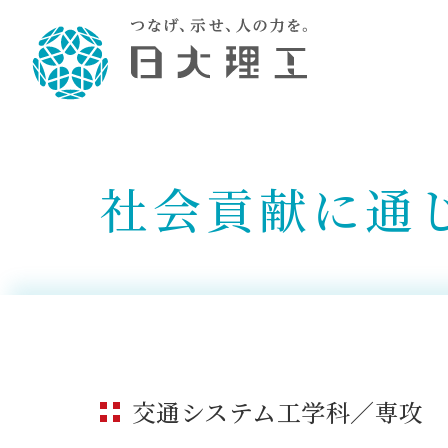
理工学部概要
大学院・研究情報
学生生活
理工学部学科情報
在学生用就職
教育情報
大学院概
学生生活
理念・教育目標
入学者選抜募集人員
理工学研究所
学生食堂
土木工学科／専攻
個別相談
教育
教育
情報
スポ
社会貢献に通
学校
理工学部長からのメッセージ
令和8年度 出身校別合格者数
理工学研究所研究ジャーナル
サークル紹介
2028.
各学
研究
テク
CS
型選
まちづくり工学科／専攻
就職・キ
沿革
一般選抜 N全学統一方式 第1期
理工学部学術講演会
学部内イベント
入学
学位
科学
八海
一般
2027.
リシ
（CS
理工学部データ
一般選抜 A個別方式
研究者情報
大学
学部
校友
電気工学科／専攻
就職・キ
日本大学
プラ
大学組織図
一般選抜 C共通テスト利用方式
日本大学研究情報データベース
教育
図書
ニュ
資格
公務員試
第1期
測量
物理学科／専攻
自己点検・評価
海外からの研究訪問
留学
防災
よく
海外
教員採用
短期大学部
一般選抜 C共通テスト利用方式
地域連携・地域貢献活動
海外
一般
日本大学短期大学部（理工学部併
第2期
就職対策
交通システム工学科／専攻
入学
設・船橋校舎）
日本大学大学院 特別講義
FD活
等）
一般選抜 N全学統一方式 第2期
NU就職