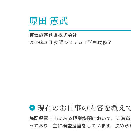
キャンパス案内
日大
総合型選抜
インター
一般
行きたい学科を選べる
新たなタグライン、VIについて
原田 憲武
帰国生選抜/外国人留学生選抜
一般
入学者納入金
総合
東海旅客鉄道株式会社
令和9年度 入学者選抜日程
編入
2019年3月 交通システム工学専攻修了
現在のお仕事の内容を教え
静岡県富士市にある現業機関において，東海道
っており，主に検査担当をしています。決めら