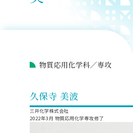
用化学
NU就職ナビ
キャンパス案内
学科／
学科／
科／情
日大理工の教育
総合型選抜
科／専
専攻
専攻
報科学
一般選抜 N全学
インターンシップについて
攻
新たなタグライン、VIについて
帰国生選抜/外国人留学生選抜
専攻
一般選抜 A個別
入学者納入金
総合型選抜
物理学
量子理
数学科
地理学
令和9年度 入学者選抜日程
編入学試験（一
科／専
工学専
／専攻
専攻
攻
攻
短期大学部
物質応用化学科／専攻
日本大学短期大学部（理工学部併
設・船橋校舎）
行きたい学科を選べる
久保寺 美波
三井化学株式会社
2022年3月 物質応用化学専攻修了