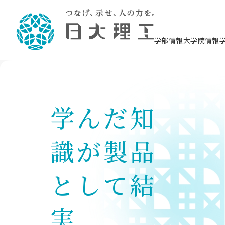
学部情報
大学院情報
理工学部概要
大学院概要
理工学部学科情報
大学院・研究情報
学生生活
在学生用就職支援情報 ―セミナー・講座・
教育情報について（
入試情報・大学院の
学生生活施設案内
就職支援体制
相談等―
理念・教育目標
教育理念
入学者選抜募集人員
理工学研究所
学生食堂
交通シ
教育研究上の目
入試情報
情報教育研究セ
スポーツ施設（
就職支援体制
海洋建
土木工
建築学
学校推薦型選抜
個別相談コーナー
ステム
築工学
学んだ知
学科／
科／専
理工学部長からのメッセージ
研究科長メッセージ
令和8年度 出身校別合格者数
理工学研究所研究ジャーナル
サークル紹介
各学科の教育研
社会人大学院制
テクノプレース1
CSTギャラリー
公務員試験対策
型選抜（募集要
工学科
科／専
専攻
2028.3卒向け
攻
／専攻
攻
沿革
学位取得状況
一般選抜 N全学統一方式 第1期
理工学部学術講演会
学部内イベント
入学者受入方針
大学院の各種支
科学技術資料セ
八海山セミナー
教員採用試験対
一般選抜募集要
就職・キャリア形成プログラム
リシー）
（CST MUSEU
識が製品
理工学部データ
大学院進学のススメ
一般選抜 A個別方式
研究者情報
学部内施設情報
資格・検定
校友枠選抜
2027.3卒向け
日本大学理工学部の
まちづ
精密機
航空宇
プラズマ理工学
機械工
就職・キャリア形成プログラム
大学組織図
教育情報
くり工
一般選抜 C共通テスト利用方式
日本大学研究情報データベース
械工学
図書館
キャリアデザイ
宙工学
ニューストピッ
資格課程
学科／
学科／
第1期
科／専
測量実習センタ
科／専
として結
公務員試験対策
専攻
自己点検・評価
留学生
海外からの研究訪問
防災情報
よくあるご質問
海外学術交流
専攻
攻
攻
一般選抜 C共通テスト利用方式
教員採用試験支援
地域連携・地域貢献活動
海外学術交流
一般教育
第2期
実
入学試験出願前
就職対策情報冊子PDF版
応用情
日本大学大学院 特別講義
物質応
FD活動
等）
一般選抜 N全学統一方式 第2期
電気工
電子工
報工学