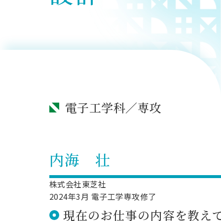
用化学
NU就職ナビ
キャンパス案内
学科／
学科／
科／情
日大理工の教育
総合型選抜
科／専
専攻
専攻
報科学
一般選抜 N全学
インターンシップについて
攻
新たなタグライン、VIについて
帰国生選抜/外国人留学生選抜
専攻
一般選抜 A個別
入学者納入金
総合型選抜
物理学
量子理
数学科
地理学
令和9年度 入学者選抜日程
編入学試験（一
科／専
工学専
／専攻
専攻
攻
攻
短期大学部
電子工学科／専攻
日本大学短期大学部（理工学部併
設・船橋校舎）
行きたい学科を選べる
内海 壮
株式会社東芝社
2024年3月 電子工学専攻修了
現在のお仕事の内容を教え