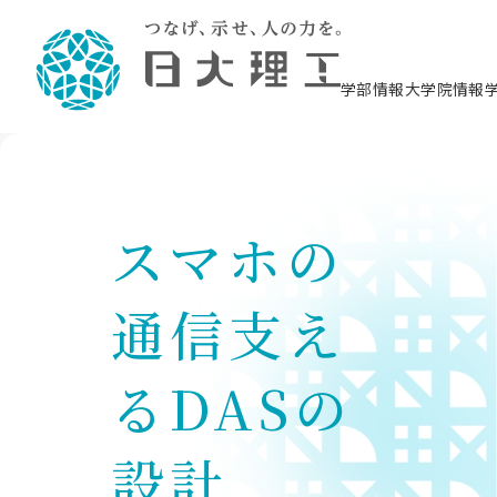
学部情報
大学院情報
理工学部概要
大学院概要
理工学部学科情報
大学院・研究情報
学生生活
在学生用就職支援情報 ―セミナー・講座・
教育情報について（
入試情報・大学院の
学生生活施設案内
就職支援体制
相談等―
理念・教育目標
教育理念
入学者選抜募集人員
理工学研究所
学生食堂
交通シ
教育研究上の目
入試情報
情報教育研究セ
スポーツ施設（
就職支援体制
海洋建
土木工
建築学
学校推薦型選抜
個別相談コーナー
ステム
築工学
スマホの
学科／
科／専
理工学部長からのメッセージ
研究科長メッセージ
令和8年度 出身校別合格者数
理工学研究所研究ジャーナル
サークル紹介
各学科の教育研
社会人大学院制
テクノプレース1
CSTギャラリー
公務員試験対策
型選抜（募集要
工学科
科／専
専攻
2028.3卒向け
攻
／専攻
攻
沿革
学位取得状況
一般選抜 N全学統一方式 第1期
理工学部学術講演会
学部内イベント
入学者受入方針
大学院の各種支
科学技術資料セ
八海山セミナー
教員採用試験対
一般選抜募集要
就職・キャリア形成プログラム
リシー）
（CST MUSEU
通信⽀え
理工学部データ
大学院進学のススメ
一般選抜 A個別方式
研究者情報
学部内施設情報
資格・検定
校友枠選抜
2027.3卒向け
日本大学理工学部の
まちづ
精密機
航空宇
プラズマ理工学
機械工
就職・キャリア形成プログラム
大学組織図
教育情報
くり工
一般選抜 C共通テスト利用方式
日本大学研究情報データベース
械工学
図書館
キャリアデザイ
宙工学
ニューストピッ
資格課程
学科／
学科／
第1期
科／専
測量実習センタ
科／専
るDASの
公務員試験対策
専攻
自己点検・評価
留学生
海外からの研究訪問
防災情報
よくあるご質問
海外学術交流
専攻
攻
攻
一般選抜 C共通テスト利用方式
教員採用試験支援
地域連携・地域貢献活動
海外学術交流
一般教育
第2期
設計
入学試験出願前
就職対策情報冊子PDF版
応用情
日本大学大学院 特別講義
物質応
FD活動
等）
一般選抜 N全学統一方式 第2期
電気工
電子工
報工学