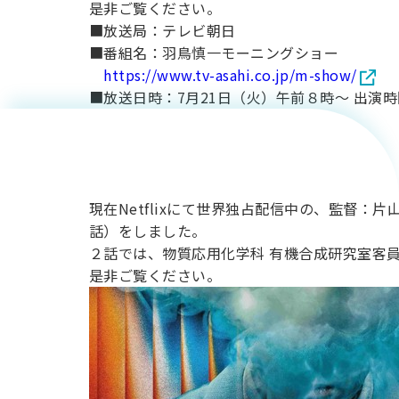
【撮影協
ます。
用化学
是非ご覧ください。
NU就職ナビ
キャンパス案内
学科／
学科／
科／情
日大理工の教育
総合型選抜
科／専
■放送局：テレビ朝日
専攻
専攻
報科学
教授（海
一般選抜 N全学
インターンシップについて
力】
攻
新たなタグライン、VIについて
■番組名：羽鳥慎一モーニングショー
帰国生選抜/外国人留学生選抜
専攻
一般選抜 A個別
https://www.tv-asahi.co.jp/m-show/
入学者納入金
総合型選抜
洋建築工
■放送日時：7月21日（火）午前８時～ 出演時
Netflix
物理学
量子理
数学科
地理学
令和9年度 入学者選抜日程
編入学試験（一
科／専
工学専
／専攻
専攻
攻
攻
学科 元教
シリーズ
短期大学部
日本大学短期大学部（理工学部併
現在Netflixにて世界独占配信中の、監督：片
設・船橋校舎）
授）が出
「ガス人
話）をしました。
２話では、物質応用化学科 有機合成研究室客
是非ご覧ください。
行きたい学科を選べる
演予定で
間」
す。
建築学科