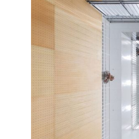
碑”「小さ
な建築的
行為」が
【Tokyo
architecture
MX：
に紹介さ
「トウキ
れまし
ョウもっ
た。
と！² 元