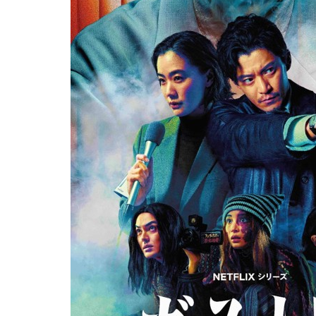
佐藤光彦
研究室、
小野志
門・田中
麻未也・
横井創馬
(建築家