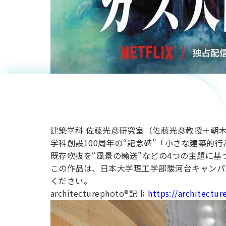
敬称略)が
設計し
た、建築
学科創設
建築学科 佐藤光彦研究室（佐藤光彦教授＋朝
学科創設100周年の“記念碑”「小さな建築的行為」がa
100周年
既存吹抜を“風景の輸送”などの4つの主題に基
この作品は、日本大学理工学部駿河台キャンパ
ください。
の“記念
architecturephoto®︎記事
https://architectu