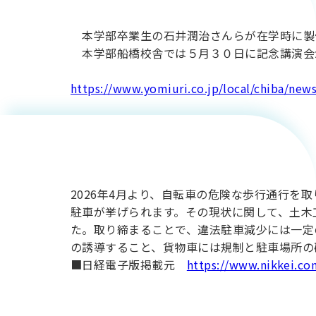
産認定）
付（会員
本学部卒業生の石井潤治さんらが在学時に製作
に関する
本学部船橋校舎では５月３０日に記念講演会
限定記
https://www.yomiuri.co.jp/local/chiba/n
講演会が
事）】土
開催され
木工学科
ました。
2026年4月より、自転車の危険な歩行通行
大沢昌玄
駐車が挙げられます。その現状に関して、土木工
た。取り締まることで、違法駐車減少には一定
の誘導すること、貨物車には規制と駐車場所の
教授のコ
■日経電子版掲載元
https://www.nikkei.
メントが