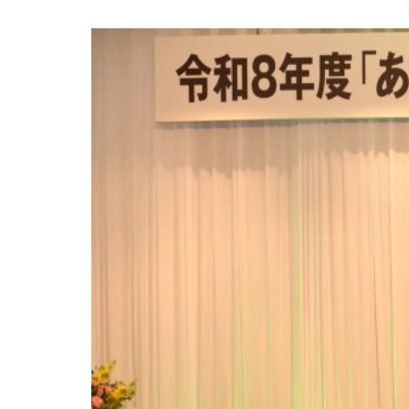
きたフレ
工学科 小
ッシュ大
早川教授
使」に選
が出演い
ばれまし
たしま
た。
す。