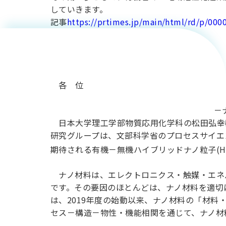
科・ナノ
していきます。
記事
https://prtimes.jp/main/html/rd/p/00
材料の社
会実装を
各 位
加速する
－
日本大学理工学部物質応用化学科の松田弘幸
研究グループは、文部科学省のプロセスサイエンス
「相平衡
期待される有機－無機ハイブリッドナノ粒子(HN
ナノ材料は、エレクトロニクス・触媒・エネ
推算法」
です。その要因のほとんどは、ナノ材料を適切
は、2019年度の始動以来、ナノ材料の「材
を確立
セス－構造－物性・機能相関を通じて、ナノ材