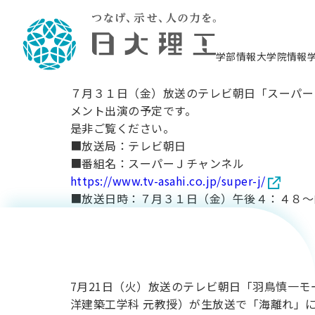
３１日
ーニング
（金）放
学部情報
大学院情報
ショー：7
送】機械
７月３１日（金）放送のテレビ朝日「スーパー
理工学部概要
大学院概要
理工学部学科情報
大学院・研究情報
学生生活
在学生用就職支援情報 ―セミナー・講座・
教育情報について（
入試情報・大学院の
学生生活施設案内
就職支援体制
月21日
メント出演の予定です。
相談等―
理念・教育目標
教育理念
入学者選抜募集人員
理工学研究所
学生食堂
交通シ
教育研究上の目
入試情報
情報教育研究セ
スポーツ施設（
就職支援体制
海洋建
工学科 渡
是非ご覧ください。
土木工
建築学
学校推薦型選抜
個別相談コーナー
ステム
築工学
■放送局：テレビ朝日
学科／
科／専
理工学部長からのメッセージ
研究科長メッセージ
令和8年度 出身校別合格者数
理工学研究所研究ジャーナル
サークル紹介
各学科の教育研
社会人大学院制
テクノプレース1
CSTギャラリー
公務員試験対策
型選抜（募集要
（火）放
工学科
科／専
■番組名：スーパーＪチャンネル
専攻
2028.3卒向け
攻
／専攻
攻
邊亨教授
沿革
学位取得状況
一般選抜 N全学統一方式 第1期
理工学部学術講演会
学部内イベント
入学者受入方針
大学院の各種支
科学技術資料セ
八海山セミナー
教員採用試験対
一般選抜募集要
就職・キャリア形成プログラム
https://www.tv-asahi.co.jp/super-j/
リシー）
（CST MUSEU
■放送日時：７月３１日（金）午後４：４８～
理工学部データ
大学院進学のススメ
一般選抜 A個別方式
研究者情報
学部内施設情報
資格・検定
校友枠選抜
送】畔柳
2027.3卒向け
日本大学理工学部の
まちづ
精密機
航空宇
プラズマ理工学
機械工
就職・キャリア形成プログラム
がコメン
大学組織図
教育情報
くり工
一般選抜 C共通テスト利用方式
日本大学研究情報データベース
械工学
図書館
キャリアデザイ
宙工学
ニューストピッ
資格課程
学科／
学科／
第1期
科／専
測量実習センタ
科／専
公務員試験対策
昭雄 日本
専攻
自己点検・評価
留学生
海外からの研究訪問
防災情報
よくあるご質問
海外学術交流
専攻
攻
攻
一般選抜 C共通テスト利用方式
ト出演し
教員採用試験支援
地域連携・地域貢献活動
海外学術交流
一般教育
第2期
7月21日（火）放送のテレビ朝日「羽鳥慎一モ
入学試験出願前
就職対策情報冊子PDF版
大学名誉
応用情
日本大学大学院 特別講義
洋建築工学科 元教授）が生放送で「海離れ」
物質応
FD活動
等）
一般選抜 N全学統一方式 第2期
電気工
電子工
報工学