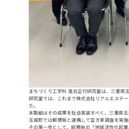
【プレス
リリー
まちづくり工学科 落合正行研究室は、三重県
ス】物質
研究室では、これまで株式会社リアルエステー
た。
本取組はその成果を社会実装すべく、三重県玉
応用化学
玉城町では郵便局と連携して空き家調査を実施
その第一歩として、総務省の「地域活性化起業