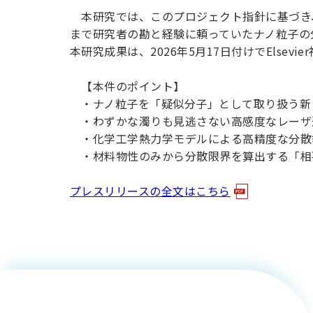
本研究では、このプロジェクト指針に基づき
まで研究者の勘と経験に頼っていたナノ粒子の
本研究成果は、2026年5月17日付けでElsevie
人力飛行
【本件のポイント】
・ナノ粒子を「疑似分子」として取り扱う新
・わずかな濁りも見逃さない高感度なレーザ
機「スト
・化学工学熱力学モデルによる高精度な分散
・材料物性のみから分散限界を算出する「相
ーク」
【日経電
プレスリリースの全文はこちら
（航空宇
子版2026
宙技術遺
年5月9日