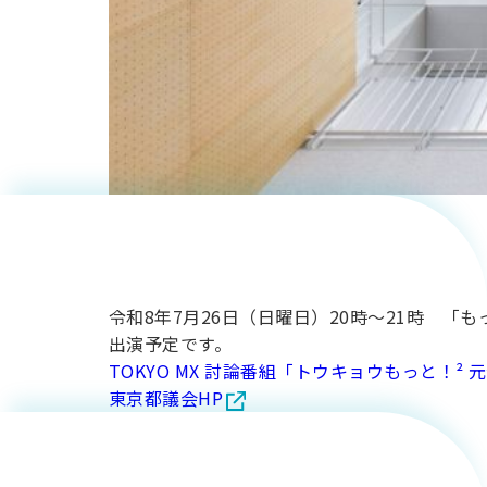
気計画研
建築学科
究所」７
４年渡邉
月２６日
悠那さん
（日）放
令和8年7月26日（日曜日）20時～21時 
が、令和8
送】交通
出演予定です。
TOKYO MX 討論番組「トウキョウもっと！²
東京都議会HP
年度「あ
システム