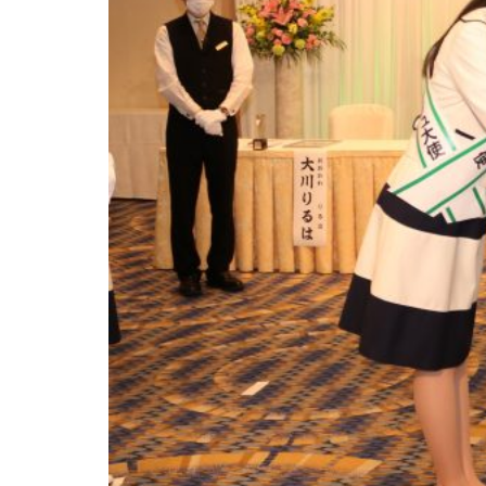
プロジェ
クト】ま
ちづくり
工学科 落
合正行研
究室、三
重県玉城