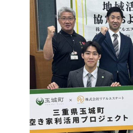
空き家利
活用プロ
ジェク
ト」に参
画。