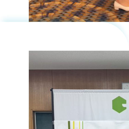
町と株式
会社リア
ルエステ
ートと共
に「三重
県玉城町