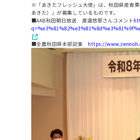
※「あきたフレッシュ大使」は、秋田県産青果
あきた）」が募集しているものです。
■AAB秋田朝日放送 渡邉悠那さんコメント
ht
q=%e3%81%82%e3%81%8d%e3%81%9f%e3%
■全農秋田県本部記事
https://www.zennoh.
【産官学