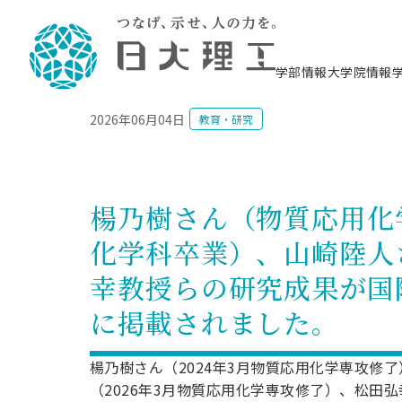
NEWS
学部情報
大学院情報
2026年06月04日
教育・研究
理工学部概要
大学院概要
理工学部学科情報
大学院・研究情報
学生生活
在学生用就職支援情報 ―セミナー・講座・
教育情報について（
入試情報・大学院の
学生生活施設案内
就職支援体制
相談等―
理念・教育目標
教育理念
入学者選抜募集人員
理工学研究所
学生食堂
交通シ
教育研究上の目
入試情報
情報教育研究セ
スポーツ施設（
就職支援体制
海洋建
土木工
建築学
学校推薦型選抜
個別相談コーナー
ステム
築工学
学科／
科／専
理工学部長からのメッセージ
研究科長メッセージ
令和8年度 出身校別合格者数
理工学研究所研究ジャーナル
サークル紹介
各学科の教育研
社会人大学院制
テクノプレース1
CSTギャラリー
公務員試験対策
型選抜（募集要
工学科
科／専
楊乃樹さん（物質応用化
専攻
2028.3卒向け
攻
／専攻
攻
沿革
学位取得状況
一般選抜 N全学統一方式 第1期
理工学部学術講演会
学部内イベント
入学者受入方針
大学院の各種支
科学技術資料セ
八海山セミナー
教員採用試験対
一般選抜募集要
就職・キャリア形成プログラム
化学科卒業）、山崎陸人
リシー）
（CST MUSEU
理工学部データ
大学院進学のススメ
一般選抜 A個別方式
研究者情報
学部内施設情報
資格・検定
校友枠選抜
2027.3卒向け
日本大学理工学部の
まちづ
精密機
航空宇
プラズマ理工学
幸教授らの研究成果が国際学術誌
機械工
就職・キャリア形成プログラム
大学組織図
教育情報
くり工
一般選抜 C共通テスト利用方式
日本大学研究情報データベース
械工学
図書館
キャリアデザイ
宙工学
ニューストピッ
資格課程
学科／
学科／
第1期
科／専
測量実習センタ
科／専
に掲載されました。
公務員試験対策
専攻
自己点検・評価
留学生
海外からの研究訪問
防災情報
よくあるご質問
海外学術交流
専攻
攻
攻
一般選抜 C共通テスト利用方式
教員採用試験支援
地域連携・地域貢献活動
海外学術交流
一般教育
第2期
楊乃樹さん（2024年3月物質応用化学専攻修
入学試験出願前
就職対策情報冊子PDF版
応用情
日本大学大学院 特別講義
（2026年3月物質応用化学専攻修了）、松田弘
物質応
FD活動
等）
一般選抜 N全学統一方式 第2期
電気工
電子工
報工学