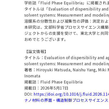
用化学
NU就職ナビ
学術誌「Fluid Phase Equilibria」に掲載
キャンパス案内
学科／
学科／
科／情
日大理工の教育
総合型選抜
科／専
タイトルは「Evaluation of dispersibility and ag
専攻
専攻
報科学
一般選抜 N全学
インターンシップについて
攻
新たなタグライン、VIについて
solvent systems: Measurement and mo
帰国生選抜/外国人留学生選抜
専攻
一般選抜 A個別
溶媒系の分散性および凝集性の評価：測定およ
入学者納入金
総合型選抜
本研究は、文部科学省プロセスサイエンス構築事業
物理学
量子理
数学科
地理学
令和9年度 入学者選抜日程
ジェクトからの支援を受けて、東北大学と共同
編入学試験（一
科／専
工学専
／専攻
専攻
おめでとうございます。
攻
攻
短期大学部
【論文情報】
日本大学短期大学部（理工学部併
タイトル：Evaluation of dispersibility and agg
設・船橋校舎）
solvent systems: Measurement and modeling
著者：Hiroyuki Matsuda, Naishu Yang, Miki Ma
行きたい学科を選べる
Inomata
掲載誌：Fluid Phase Equilibria
掲載日：2026年5月17日
DOI:
https://doi.org/10.1016/j.fluid.2026.1
ナノ材料の界面・構造制御プロセスサイエンス