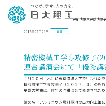
NEWS
学部情報
大学院情報
2017年04月24日
受賞
理工学部概要
大学院概要
理工学部学科情報
大学院・研究情報
学生生活
在学生用就職支援情報 ―セミナー・講座・
教育情報について（
入試情報・大学院の
学生生活施設案内
就職支援体制
相談等―
理念・教育目標
教育理念
入学者選抜募集人員
理工学研究所
学生食堂
交通シ
教育研究上の目
入試情報
情報教育研究セ
スポーツ施設（
就職支援体制
海洋建
土木工
建築学
学校推薦型選抜
個別相談コーナー
ステム
築工学
学科／
科／専
理工学部長からのメッセージ
研究科長メッセージ
令和8年度 出身校別合格者数
理工学研究所研究ジャーナル
サークル紹介
各学科の教育研
社会人大学院制
テクノプレース1
CSTギャラリー
公務員試験対策
型選抜（募集要
工学科
科／専
精密機械工学専攻修了(20
専攻
2028.3卒向け
攻
／専攻
攻
沿革
学位取得状況
一般選抜 N全学統一方式 第1期
理工学部学術講演会
学部内イベント
入学者受入方針
大学院の各種支
科学技術資料セ
八海山セミナー
教員採用試験対
一般選抜募集要
就職・キャリア形成プログラム
連合講演会にて「優秀講
リシー）
（CST MUSEU
理工学部データ
大学院進学のススメ
一般選抜 A個別方式
研究者情報
学部内施設情報
資格・検定
校友枠選抜
2027.3卒向け
日本大学理工学部の
まちづ
精密機
航空宇
プラズマ理工学
機械工
就職・キャリア形成プログラム
大学組織図
教育情報
くり工
一般選抜 C共通テスト利用方式
日本大学研究情報データベース
械工学
図書館
キャリアデザイ
宙工学
ニューストピッ
資格課程
４月２０日（木）に東京海洋大学で行われた空
学科／
学科／
第1期
科／専
測量実習センタ
科／専
公務員試験対策
精密機械工学専攻修了（２０１７．３）の熊谷
専攻
自己点検・評価
留学生
海外からの研究訪問
防災情報
よくあるご質問
海外学術交流
専攻
攻
攻
一般選抜 C共通テスト利用方式
受賞の対象は、昨年の同講演会で発表された以
教員採用試験支援
地域連携・地域貢献活動
海外学術交流
一般教育
第2期
入学試験出願前
就職対策情報冊子PDF版
応用情
日本大学大学院 特別講義
論文名：アルミニウム燃料電池の出力向上策に
物質応
FD活動
等）
一般選抜 N全学統一方式 第2期
電気工
電子工
報工学