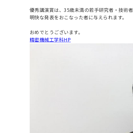
用化学
NU就職ナビ
キャンパス案内
学科／
学科／
科／情
日大理工の教育
総合型選抜
科／専
優秀講演賞は、35歳未満の若手研究者・技術
専攻
専攻
報科学
一般選抜 N全学
インターンシップについて
攻
新たなタグライン、VIについて
明快な発表をおこなった者に与えられます。
帰国生選抜/外国人留学生選抜
専攻
一般選抜 A個別
入学者納入金
総合型選抜
おめでとうございます。
物理学
量子理
数学科
地理学
精密機械工学科HP
令和9年度 入学者選抜日程
編入学試験（一
科／専
工学専
／専攻
専攻
攻
攻
短期大学部
日本大学短期大学部（理工学部併
設・船橋校舎）
行きたい学科を選べる