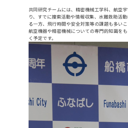
用化学
NU就職ナビ
キャンパス案内
学科／
学科／
科／情
日大理工の教育
総合型選抜
科／専
共同研究チームには、精密機械工学科、航空宇
専攻
専攻
報科学
一般選抜 N全学
インターンシップについて
攻
新たなタグライン、VIについて
り、すでに捜索活動や情報収集、水難救助活動
帰国生選抜/外国人留学生選抜
専攻
一般選抜 A個別
る一方、飛行時間や安全対策等の課題も多いこ
入学者納入金
総合型選抜
航空機器や精密機械についての専門的知識をも
物理学
量子理
数学科
地理学
く予定です。
令和9年度 入学者選抜日程
編入学試験（一
科／専
工学専
／専攻
専攻
攻
攻
短期大学部
日本大学短期大学部（理工学部併
設・船橋校舎）
行きたい学科を選べる