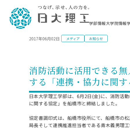
NEWS
学部情報
大学院情報
2017年06月02日
メディア
お知らせ
理工学部概要
大学院概要
理工学部学科情報
大学院・研究情報
学生生活
在学生用就職支援情報 ―セミナー・講座・
教育情報について（
入試情報・大学院の
学生生活施設案内
就職支援体制
相談等―
理念・教育目標
教育理念
入学者選抜募集人員
理工学研究所
学生食堂
交通シ
教育研究上の目
入試情報
情報教育研究セ
スポーツ施設（
就職支援体制
海洋建
土木工
建築学
学校推薦型選抜
個別相談コーナー
ステム
築工学
学科／
科／専
理工学部長からのメッセージ
研究科長メッセージ
令和8年度 出身校別合格者数
理工学研究所研究ジャーナル
サークル紹介
各学科の教育研
社会人大学院制
テクノプレース1
CSTギャラリー
公務員試験対策
型選抜（募集要
工学科
科／専
消防活動に活用できる無
専攻
2028.3卒向け
攻
／専攻
攻
沿革
学位取得状況
一般選抜 N全学統一方式 第1期
理工学部学術講演会
学部内イベント
入学者受入方針
大学院の各種支
科学技術資料セ
八海山セミナー
教員採用試験対
一般選抜募集要
就職・キャリア形成プログラム
する「連携・協力に関す
リシー）
（CST MUSEU
理工学部データ
大学院進学のススメ
一般選抜 A個別方式
研究者情報
学部内施設情報
資格・検定
校友枠選抜
2027.3卒向け
日本大学理工学部の
まちづ
精密機
航空宇
プラズマ理工学
機械工
就職・キャリア形成プログラム
大学組織図
教育情報
くり工
一般選抜 C共通テスト利用方式
日本大学研究情報データベース
械工学
図書館
キャリアデザイ
宙工学
ニューストピッ
資格課程
日本大学理工学部は、6月2日(金)に、消防
学科／
学科／
第1期
科／専
測量実習センタ
科／専
公務員試験対策
に関する協定」を船橋市と締結しました。
専攻
自己点検・評価
留学生
海外からの研究訪問
防災情報
よくあるご質問
海外学術交流
専攻
攻
攻
一般選抜 C共通テスト利用方式
教員採用試験支援
地域連携・地域貢献活動
海外学術交流
一般教育
第2期
協定書調印式は、船橋市役所にて、船橋市の松
入学試験出願前
就職対策情報冊子PDF版
応用情
日本大学大学院 特別講義
局長そして連携推進担当者である青木義男理工
物質応
FD活動
等）
一般選抜 N全学統一方式 第2期
電気工
電子工
報工学