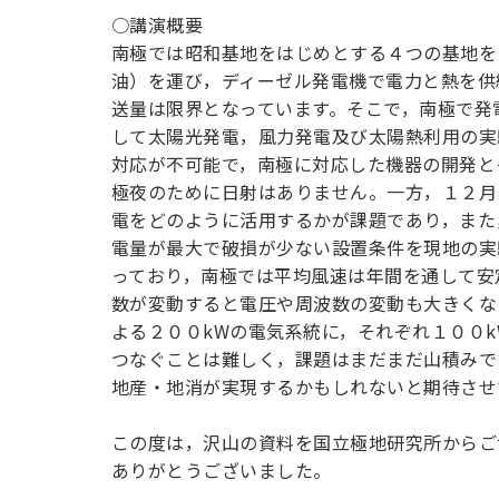
用化学
NU就職ナビ
キャンパス案内
学科／
学科／
科／情
○講演概要
日大理工の教育
総合型選抜
科／専
専攻
専攻
報科学
一般選抜 N全学
インターンシップについて
南極では昭和基地をはじめとする４つの基地を
攻
新たなタグライン、VIについて
帰国生選抜/外国人留学生選抜
専攻
一般選抜 A個別
油）を運び，ディーゼル発電機で電力と熱を供
送量は限界となっています。そこで，南極で発
入学者納入金
総合型選抜
物理学
量子理
して太陽光発電，風力発電及び太陽熱利用の実
数学科
地理学
令和9年度 入学者選抜日程
編入学試験（一
科／専
工学専
対応が不可能で，南極に対応した機器の開発と
／専攻
専攻
攻
攻
極夜のために日射はありません。一方，１２月
短期大学部
電をどのように活用するかが課題であり，また
日本大学短期大学部（理工学部併
電量が最大で破損が少ない設置条件を現地の実
設・船橋校舎）
っており，南極では平均風速は年間を通して安
数が変動すると電圧や周波数の変動も大きくな
よる２００kWの電気系統に，それぞれ１００
行きたい学科を選べる
つなぐことは難しく，課題はまだまだ山積みで
地産・地消が実現するかもしれないと期待させ
この度は，沢山の資料を国立極地研究所からご
ありがとうございました。