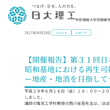
NEWS
学部情報
大学院情報
2017年06月29日
イベント
レポート
理工学部概要
大学院概要
理工学部学科情報
大学院・研究情報
学生生活
在学生用就職支援情報 ―セミナー・講座・
教育情報について（
入試情報・大学院の
学生生活施設案内
就職支援体制
相談等―
理念・教育目標
教育理念
入学者選抜募集人員
理工学研究所
学生食堂
交通シ
教育研究上の目
入試情報
情報教育研究セ
スポーツ施設（
就職支援体制
海洋建
土木工
建築学
学校推薦型選抜
個別相談コーナー
ステム
築工学
学科／
科／専
理工学部長からのメッセージ
研究科長メッセージ
令和8年度 出身校別合格者数
理工学研究所研究ジャーナル
サークル紹介
各学科の教育研
社会人大学院制
テクノプレース1
CSTギャラリー
公務員試験対策
型選抜（募集要
工学科
科／専
【開催報告】第３１回日
専攻
2028.3卒向け
攻
／専攻
攻
沿革
学位取得状況
一般選抜 N全学統一方式 第1期
理工学部学術講演会
学部内イベント
入学者受入方針
大学院の各種支
科学技術資料セ
八海山セミナー
教員採用試験対
一般選抜募集要
就職・キャリア形成プログラム
昭和基地における再生可
リシー）
（CST MUSEU
理工学部データ
大学院進学のススメ
一般選抜 A個別方式
研究者情報
学部内施設情報
資格・検定
校友枠選抜
2027.3卒向け
日本大学理工学部の
まちづ
精密機
航空宇
プラズマ理工学
ー地産・地消を目指して
機械工
就職・キャリア形成プログラム
大学組織図
教育情報
くり工
一般選抜 C共通テスト利用方式
日本大学研究情報データベース
械工学
図書館
キャリアデザイ
宙工学
ニューストピッ
資格課程
学科／
学科／
第1期
科／専
測量実習センタ
科／専
公務員試験対策
専攻
自己点検・評価
留学生
海外からの研究訪問
防災情報
よくあるご質問
海外学術交流
専攻
攻
攻
平成２９年６月１６日（金）１８：００～２０
一般選抜 C共通テスト利用方式
教員採用試験支援
地域連携・地域貢献活動
海外学術交流
しました。
一般教育
第2期
入学試験出願前
講師の電気工学科教授の西川省吾先生は，ほぼ
就職対策情報冊子PDF版
応用情
日本大学大学院 特別講義
物質応
FD活動
等）
一般選抜 N全学統一方式 第2期
電気工
電子工
報工学