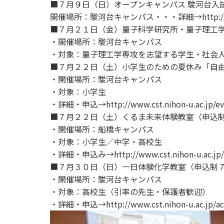
■７月９日（日）オープンキャンパス 駿河台入
用化学
NU就職ナビ
キャンパス案内
学科／
学科／
科／情
日大理工の教育
総合型選抜
科／専
開催場所：駿河台キャンパス・・・詳細→http://www.cst.
専攻
専攻
報科学
一般選抜 N全学
インターンシップについて
攻
新たなタグライン、VIについて
■７月２１日（金）量子科学研究所・量子理工
帰国生選抜/外国人留学生選抜
専攻
一般選抜 A個別
・開催場所：駿河台キャンパス
入学者納入金
総合型選抜
・対象：量子理工学専攻を志望する学生・社会
物理学
量子理
数学科
地理学
■７月２２日（土）小学生のための夏休み「自
令和9年度 入学者選抜日程
編入学試験（一
科／専
工学専
／専攻
専攻
・開催場所：駿河台キャンパス
攻
攻
・対象：小学生
短期大学部
・詳細・申込→http://www.cst.nihon-u.ac.jp/eve
日本大学短期大学部（理工学部併
■７月２２日（土）くるま未来体験教室（申込
設・船橋校舎）
・開催場所：船橋キャンパス
・対象：小学生／中学・高校生
・詳細・申込み→http://www.cst.nihon-u.ac.jp/a
行きたい学科を選べる
■７月３０日（日）一日体験化学教室（申込制
・開催場所：駿河台キャンパス
・対象：高校生（引率の先生・保護者歓迎）
・詳細・申込→http://www.cst.nihon-u.ac.jp/aca