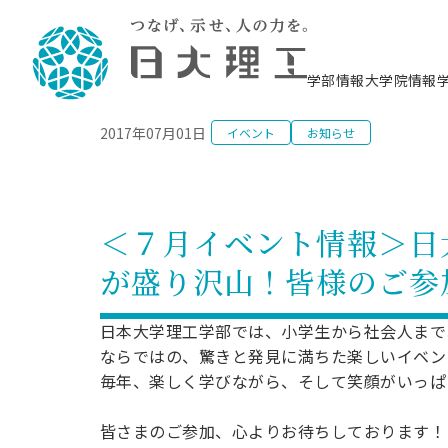
NEWS
学部情報
大学院情報
2017年07月01日
イベント
お知らせ
理工学部概要
大学院概要
理工学部学科情報
大学院・研究情報
学生生活
在学生用就職支援情報 ―セミナー・講座・
教育情報について（
入試情報・大学院の
学生生活施設案内
就職支援体制
相談等―
理念・教育目標
教育理念
入学者選抜募集人員
理工学研究所
学生食堂
交通シ
教育研究上の目
入試情報
情報教育研究セ
スポーツ施設（
就職支援体制
海洋建
土木工
建築学
学校推薦型選抜
個別相談コーナー
ステム
築工学
学科／
科／専
理工学部長からのメッセージ
研究科長メッセージ
令和8年度 出身校別合格者数
理工学研究所研究ジャーナル
サークル紹介
各学科の教育研
社会人大学院制
テクノプレース1
CSTギャラリー
公務員試験対策
型選抜（募集要
工学科
科／専
＜７月イベント情報＞日
専攻
2028.3卒向け
攻
／専攻
攻
沿革
学位取得状況
一般選抜 N全学統一方式 第1期
理工学部学術講演会
学部内イベント
入学者受入方針
大学院の各種支
科学技術資料セ
八海山セミナー
教員採用試験対
一般選抜募集要
就職・キャリア形成プログラム
が盛り沢山！皆様のご参
リシー）
（CST MUSEU
理工学部データ
大学院進学のススメ
一般選抜 A個別方式
研究者情報
学部内施設情報
資格・検定
校友枠選抜
2027.3卒向け
日本大学理工学部の
まちづ
精密機
航空宇
プラズマ理工学
機械工
就職・キャリア形成プログラム
大学組織図
教育情報
くり工
一般選抜 C共通テスト利用方式
日本大学研究情報データベース
械工学
図書館
キャリアデザイ
宙工学
ニューストピッ
資格課程
日本大学理工学部では、小学生から社会人まで
学科／
学科／
第1期
科／専
測量実習センタ
科／専
公務員試験対策
ならではの、驚きと発見に満ちた楽しいイベン
専攻
自己点検・評価
留学生
海外からの研究訪問
防災情報
よくあるご質問
海外学術交流
専攻
攻
攻
一般選抜 C共通テスト利用方式
毎年、楽しく学びながら、そして笑顔がいっぱ
教員採用試験支援
地域連携・地域貢献活動
海外学術交流
一般教育
第2期
入学試験出願前
就職対策情報冊子PDF版
応用情
日本大学大学院 特別講義
皆さまのご参加、心よりお待ちしております！
物質応
FD活動
等）
一般選抜 N全学統一方式 第2期
電気工
電子工
報工学