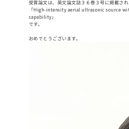
受賞論文は、英文論文誌３６巻３号に掲載され
用化学
NU就職ナビ
キャンパス案内
学科／
学科／
科／情
日大理工の教育
総合型選抜
科／専
「High-intensity aerial ultrasonic source wi
専攻
専攻
報科学
一般選抜 N全学
インターンシップについて
攻
新たなタグライン、VIについて
capability」
帰国生選抜/外国人留学生選抜
専攻
一般選抜 A個別
です。
入学者納入金
総合型選抜
物理学
量子理
数学科
地理学
おめでとうございます。
令和9年度 入学者選抜日程
編入学試験（一
科／専
工学専
／専攻
専攻
攻
攻
短期大学部
日本大学短期大学部（理工学部併
設・船橋校舎）
行きたい学科を選べる