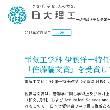
NEWS
学部情報
大学院情報
2017年07月18日
受賞
理工学部概要
大学院概要
理工学部学科情報
大学院・研究情報
学生生活
在学生用就職支援情報 ―セミナー・講座・
教育情報について（
入試情報・大学院の
学生生活施設案内
就職支援体制
相談等―
理念・教育目標
教育理念
入学者選抜募集人員
理工学研究所
学生食堂
交通シ
教育研究上の目
入試情報
情報教育研究セ
スポーツ施設（
就職支援体制
海洋建
土木工
建築学
学校推薦型選抜
個別相談コーナー
ステム
築工学
学科／
科／専
理工学部長からのメッセージ
研究科長メッセージ
令和8年度 出身校別合格者数
理工学研究所研究ジャーナル
サークル紹介
各学科の教育研
社会人大学院制
テクノプレース1
CSTギャラリー
公務員試験対策
型選抜（募集要
工学科
科／専
電気工学科 伊藤洋一特
専攻
2028.3卒向け
攻
／専攻
攻
沿革
学位取得状況
一般選抜 N全学統一方式 第1期
理工学部学術講演会
学部内イベント
入学者受入方針
大学院の各種支
科学技術資料セ
八海山セミナー
教員採用試験対
一般選抜募集要
就職・キャリア形成プログラム
「佐藤論文賞」を受賞し
リシー）
（CST MUSEU
理工学部データ
大学院進学のススメ
一般選抜 A個別方式
研究者情報
学部内施設情報
資格・検定
校友枠選抜
2027.3卒向け
日本大学理工学部の
まちづ
精密機
航空宇
プラズマ理工学
機械工
就職・キャリア形成プログラム
大学組織図
教育情報
くり工
一般選抜 C共通テスト利用方式
日本大学研究情報データベース
械工学
図書館
キャリアデザイ
宙工学
ニューストピッ
資格課程
電気工学科 伊藤洋一特任教授（受賞時 教授
学科／
学科／
第1期
科／専
測量実習センタ
科／専
公務員試験対策
専攻
自己点検・評価
留学生
海外からの研究訪問
防災情報
よくあるご質問
海外学術交流
専攻
攻
攻
一般選抜 C共通テスト利用方式
佐藤論文賞は、音響学に関し学術上及び技術上
教員採用試験支援
地域連携・地域貢献活動
海外学術交流
一般教育
第2期
（和文, 月刊）および Acoustical Scienc
入学試験出願前
就職対策情報冊子PDF版
応用情
日本大学大学院 特別講義
れるもので 、日本音響学会の中で最も権威あ
物質応
FD活動
等）
一般選抜 N全学統一方式 第2期
電気工
電子工
報工学