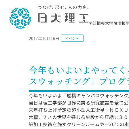
NEWS
学部情報
大学院情報
2017年10月16日
イベント
理工学部概要
大学院概要
理工学部学科情報
大学院・研究情報
学生生活
在学生用就職支援情報 ―セミナー・講座・
教育情報について（
入試情報・大学院の
学生生活施設案内
就職支援体制
相談等―
理念・教育目標
教育理念
入学者選抜募集人員
理工学研究所
学生食堂
交通シ
教育研究上の目
入試情報
情報教育研究セ
スポーツ施設（
就職支援体制
海洋建
土木工
建築学
学校推薦型選抜
個別相談コーナー
ステム
築工学
学科／
科／専
理工学部長からのメッセージ
研究科長メッセージ
令和8年度 出身校別合格者数
理工学研究所研究ジャーナル
サークル紹介
各学科の教育研
社会人大学院制
テクノプレース1
CSTギャラリー
公務員試験対策
型選抜（募集要
工学科
科／専
今年もいよいよやってく
専攻
2028.3卒向け
攻
／専攻
攻
沿革
学位取得状況
一般選抜 N全学統一方式 第1期
理工学部学術講演会
学部内イベント
入学者受入方針
大学院の各種支
科学技術資料セ
八海山セミナー
教員採用試験対
一般選抜募集要
就職・キャリア形成プログラム
スウォッチング」プログ
リシー）
（CST MUSEU
理工学部データ
大学院進学のススメ
一般選抜 A個別方式
研究者情報
学部内施設情報
資格・検定
校友枠選抜
2027.3卒向け
日本大学理工学部の
まちづ
精密機
航空宇
プラズマ理工学
機械工
就職・キャリア形成プログラム
大学組織図
教育情報
くり工
一般選抜 C共通テスト利用方式
日本大学研究情報データベース
械工学
図書館
キャリアデザイ
宙工学
ニューストピッ
資格課程
今年もいよいよ「船橋キャンパスウォッチング
学科／
学科／
第1期
科／専
測量実習センタ
科／専
公務員試験対策
当日は理工学部が世界に誇る研究施設を全て公
専攻
自己点検・評価
留学生
海外からの研究訪問
防災情報
よくあるご質問
海外学術交流
専攻
攻
攻
一般選抜 C共通テスト利用方式
来年打ち上げ予定の超小型人工衛星「ＮＥＸＵ
教員採用試験支援
地域連携・地域貢献活動
海外学術交流
一般教育
第2期
水槽、ナノの世界を感じる施設から圧縮力３０
入学試験出願前
就職対策情報冊子PDF版
応用情
日本大学大学院 特別講義
細加工技術を施すクリーンルームや－30℃の
物質応
FD活動
等）
一般選抜 N全学統一方式 第2期
電気工
電子工
報工学