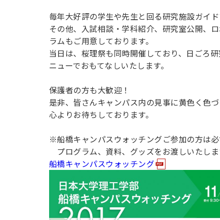
用化学
NU就職ナビ
キャンパス案内
学科／
学科／
科／情
日大理工の教育
総合型選抜
科／専
毎年大好評の学生や先生と回る研究施設ガイド
専攻
専攻
報科学
一般選抜 N全学
インターンシップについて
攻
新たなタグライン、VIについて
その他、入試相談・学科紹介、研究室公開、ロ
帰国生選抜/外国人留学生選抜
専攻
一般選抜 A個別
ラムもご用意しております。
入学者納入金
総合型選抜
当日は、桜理祭も同時開催しており、日ごろ研
物理学
量子理
数学科
地理学
ニューでおもてなしいたします。
令和9年度 入学者選抜日程
編入学試験（一
科／専
工学専
／専攻
専攻
攻
攻
保護者の方も大歓迎！
短期大学部
是非、皆さんキャンパス内の見事に黄色く色づ
日本大学短期大学部（理工学部併
心よりお待ちしております。
設・船橋校舎）
※船橋キャンパスウォッチングご参加の方は必
プログラム、資料、グッズをお渡しいたしま
行きたい学科を選べる
船橋キャンパスウォッチング