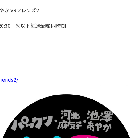
理工学研究所
理工の教育プログラム
ンシップについて
か VRフレンズ2
選抜 N全学統一方式
研究事務課
選抜 A個別方式
～20:30 ※以下毎週金曜 同時刻
型選抜
学試験（一般）
riends2/