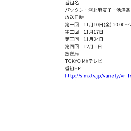
番組名
キャンパス案内
日大
総合型選抜
インター
パックン・河北麻友子・池澤あや
一般
行きたい学科を選べる
新たなタグライン、VIについて
放送日時
帰国生選抜/外国人留学生選抜
一般
第一回 11月10日(金) 20:00
入学者納入金
総合
第二回 11月17日
第三回 11月24日
令和9年度 入学者選抜日程
編入
第四回 12月 1日
放送局
TOKYO MXテレビ
番組HP
http://s.mxtv.jp/variety/vr_f