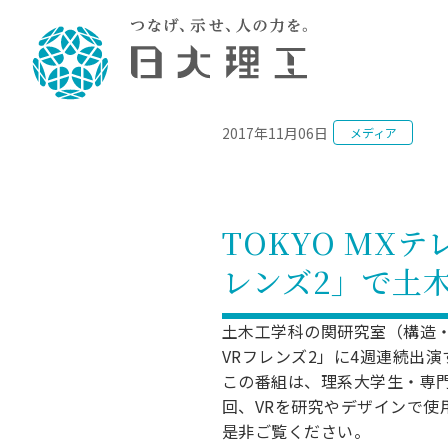
NEWS
2017年11月06日
メディア
理工学部概要
大学院・研究情報
学生生活
理工学部学科情報
在学生用就職
教育情報
大学院概
学生生活
理念・教育目標
入学者選抜募集人員
理工学研究所
学生食堂
土木工学科／専攻
個別相談
教育
教育
情報
スポ
学校
理工学部長からのメッセージ
令和8年度 出身校別合格者数
理工学研究所研究ジャーナル
サークル紹介
2028.
各学
研究
テク
CS
型選
TOKYO MX
まちづくり工学科／専攻
就職・キ
沿革
一般選抜 N全学統一方式 第1期
理工学部学術講演会
学部内イベント
入学
学位
科学
八海
一般
レンズ2」で土
2027.
リシ
（CS
理工学部データ
一般選抜 A個別方式
研究者情報
大学
学部
校友
電気工学科／専攻
就職・キ
日本大学
プラ
大学組織図
一般選抜 C共通テスト利用方式
日本大学研究情報データベース
教育
図書
ニュ
資格
土木工学科の関研究室（構造・
公務員試
第1期
測量
物理学科／専攻
VRフレンズ2」に4週連続出
自己点検・評価
海外からの研究訪問
留学
防災
よく
海外
教員採用
短期大学部
一般選抜 C共通テスト利用方式
この番組は、理系大学生・専
地域連携・地域貢献活動
海外
一般
日本大学短期大学部（理工学部併
第2期
就職対策
回、VRを研究やデザインで
入学
設・船橋校舎）
日本大学大学院 特別講義
是非ご覧ください。
FD活
等）
一般選抜 N全学統一方式 第2期
NU就職