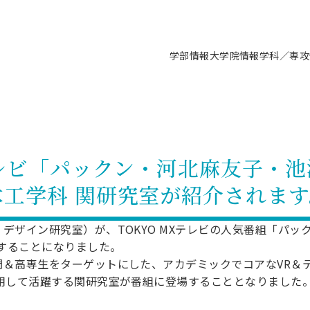
学部情報
大学院情報
学科／専攻
支援情報 ―セミナー・講座・相談等―
について（情報公開）
要
施設案内
キャンパス情報
入試情報・大学院の各種支援制度
学生生活サポート情報
就職支援体制
コーナー
研究上の目的に関する情報
理念
教育研究センター
ーツ施設（船橋校舎）
交通システム工学科／専攻
駿河台キャンパス
入試情報
入試日程
大型構造物試験センター
学生支援室（学生相談窓口）
建築学科／専攻
就職支援体制
推薦型選抜・編入学試験・総合
3卒向け
科の教育研究上の目的
科長メッセージ
ノプレース15
Tギャラリー（駿河台校舎）
船橋キャンパス
社会人大学院制度
募集人数
空気力学研究センター
障がい学生支援
公務員試験対策
抜（募集要項など）
テレビ「パックン・河北麻友子・池
機械工学科／専攻
精密機械工学科／専攻
ャリア形成プログラム
者受入方針（アドミッション・ポ
取得状況
技術資料センター
山セミナーハウス
研究施設
大学院の各種支援制度
出願資格・認定
材料創造研究センター
学生寮・アパート紹介
教員採用試験対策
選抜募集要項
木工学科 関研究室が紹介されます
3卒向け
ー）
T MUSEUM）
院進学のススメ
内施設情報
未来博士工房
選考方法
先端材料科学センター
日本大学学生生徒等総合保障
資格・検定
枠選抜
電子工学科／専攻
応用情報工学科／情報科学
ャリア形成プログラム
理工学部の取り組み
ズマ理工学研究施設
情報
館
パワーアップセンター（PUC
入学者納入金
環境・防災都市共同研究セン
奨学金制度
キャリアデザインセンタ
ーストピックス
課程
デザイン研究室）が、TOKYO MXテレビの人気番組「パッ
験対策
実習センター
数学科／専攻
地理学専攻
演することになりました。
生
情報
募集要項
マイクロ機能デバイス研究セ
保健室
あるご質問
学術交流
試験支援
門＆高専生をターゲットにした、アカデミックでコアなVR＆
学術交流
過去問題・解答・出題意図
工作技術センター
留学生制度
教育
情報冊子PDF版
使用して活躍する関研究室が番組に登場することとなりました
試験出願前の相談（受験上の配慮
受験上の配慮等について
交通総合試験路
動
ナビ