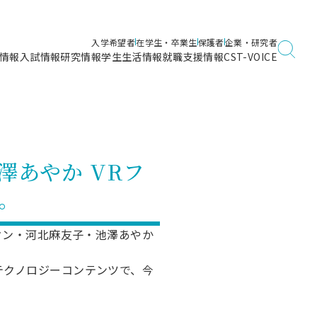
入学希望者
在学生・卒業生
保護者
企業・研究者
情報
入試情報
研究情報
学生生活情報
就職支援情報
CST-VOICE
デジタルガイドブック
海洋建築工学科／専攻
日本大学理工学部ガイド
日大理工に入って良かったこと
電子線利用研究施設
在学・卒業・成績等各種証明書発行
日大理工通信
女子こそサイエンス
量子科学研究所
通学・学割証の発行
澤あやか VRフ
理工サーキュラー
航空宇宙工学科／専攻
入試に関するお問い合わせ
健康診断証明書発行（＝保健室）
理工研News
。
制度
専攻
物質応用化学科／専攻
入試の多彩なポイント
学費
）
ター
ー
創設100周年記念サイト
クン・河北麻友子・池澤あやか
量子理工学専攻
ンター
問い合わせ
テクノロジーコンテンツで、今
。