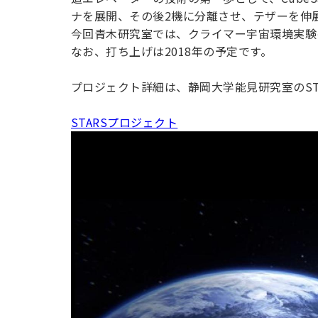
用化学
NU就職ナビ
キャンパス案内
学科／
学科／
科／情
ナを展開、その後2機に分離させ、テザーを伸
日大理工の教育
総合型選抜
科／専
専攻
専攻
報科学
一般選抜 N全学
インターンシップについて
今回青木研究室では、クライマー宇宙環境実験
攻
新たなタグライン、VIについて
帰国生選抜/外国人留学生選抜
専攻
一般選抜 A個別
なお、打ち上げは2018年の予定です。
入学者納入金
総合型選抜
物理学
量子理
プロジェクト詳細は、静岡大学能見研究室のST
数学科
地理学
令和9年度 入学者選抜日程
編入学試験（一
科／専
工学専
／専攻
専攻
攻
攻
STARSプロジェクト
短期大学部
日本大学短期大学部（理工学部併
設・船橋校舎）
行きたい学科を選べる