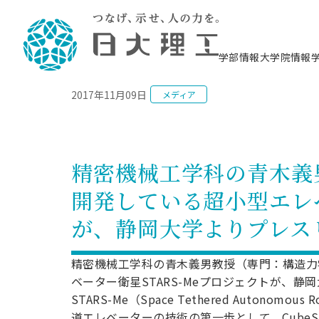
NEWS
学部情報
大学院情報
2017年11月09日
メディア
理工学部概要
大学院概要
理工学部学科情報
大学院・研究情報
学生生活
在学生用就職支援情報 ―セミナー・講座・
教育情報について（
入試情報・大学院の
学生生活施設案内
就職支援体制
相談等―
理念・教育目標
教育理念
入学者選抜募集人員
理工学研究所
学生食堂
交通シ
教育研究上の目
入試情報
情報教育研究セ
スポーツ施設（
就職支援体制
海洋建
土木工
建築学
学校推薦型選抜
個別相談コーナー
ステム
築工学
学科／
科／専
理工学部長からのメッセージ
研究科長メッセージ
令和8年度 出身校別合格者数
理工学研究所研究ジャーナル
サークル紹介
各学科の教育研
社会人大学院制
テクノプレース1
CSTギャラリー
公務員試験対策
型選抜（募集要
工学科
科／専
精密機械工学科の青木義
専攻
2028.3卒向け
攻
／専攻
攻
沿革
学位取得状況
一般選抜 N全学統一方式 第1期
理工学部学術講演会
学部内イベント
入学者受入方針
大学院の各種支
科学技術資料セ
八海山セミナー
教員採用試験対
一般選抜募集要
就職・キャリア形成プログラム
開発している超小型エレベ
リシー）
（CST MUSEU
理工学部データ
大学院進学のススメ
一般選抜 A個別方式
研究者情報
学部内施設情報
資格・検定
校友枠選抜
2027.3卒向け
日本大学理工学部の
まちづ
精密機
航空宇
プラズマ理工学
が、静岡大学よりプレス
機械工
就職・キャリア形成プログラム
大学組織図
教育情報
くり工
一般選抜 C共通テスト利用方式
日本大学研究情報データベース
械工学
図書館
キャリアデザイ
宙工学
ニューストピッ
資格課程
学科／
学科／
第1期
科／専
測量実習センタ
科／専
公務員試験対策
専攻
自己点検・評価
留学生
海外からの研究訪問
防災情報
よくあるご質問
海外学術交流
専攻
攻
攻
精密機械工学科の青木義男教授（専門：構造力
一般選抜 C共通テスト利用方式
教員採用試験支援
地域連携・地域貢献活動
海外学術交流
ベーター衛星STARS-Meプロジェクトが、
一般教育
第2期
入学試験出願前
STARS-Me（Space Tethered Autonomou
就職対策情報冊子PDF版
応用情
日本大学大学院 特別講義
物質応
FD活動
等）
一般選抜 N全学統一方式 第2期
電気工
道エレベーターの技術の第一歩として、Cube
電子工
報工学